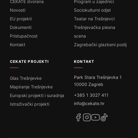
CEKATE dvorana
Program u zajednici
Novosti
Sociokulturni odjel
EU projekti
Teatar na Trešnjevci
Dokumenti
Trešnjevačka plesna
Pristupačnost
scena
Kontakt
Zagrebački glazbeni podij
CEKATE PROJEKTI
KONTAKT
Park Stara Trešnjevka 1
Glas Trešnjevke
10000 Zagreb
Mapiranje Trešnjevke
+385 1 3027 411
Europski projekti i suradnja
info@cekate.hr
Istraživački projekti