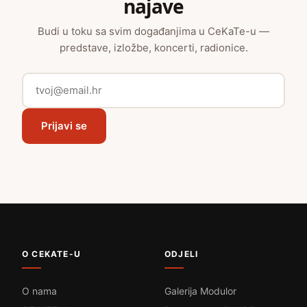
najave
Budi u toku sa svim događanjima u CeKaTe-u —
predstave, izložbe, koncerti, radionice.
Prijavi se
O CEKATE-U
ODJELI
O nama
Galerija Modulor