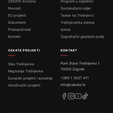
CEKATE dvorana
Program u zajednici
Novosti
Sociokulturni odjel
EU projekti
Teatar na Trešnjevci
Dokumenti
Trešnjevačka plesna
Pristupačnost
scena
Kontakt
Zagrebački glazbeni podij
CEKATE PROJEKTI
KONTAKT
Park Stara Trešnjevka 1
Glas Trešnjevke
10000 Zagreb
Mapiranje Trešnjevke
+385 1 3027 411
Europski projekti i suradnja
info@cekate.hr
Istraživački projekti