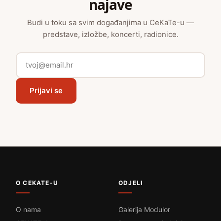
najave
Budi u toku sa svim događanjima u CeKaTe-u —
predstave, izložbe, koncerti, radionice.
Prijavi se
O CEKATE-U
ODJELI
O nama
Galerija Modulor