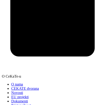
O CeKaTe-u
O nama
CEKATE dvorana
Novosti
EU projekti
Dokumenti