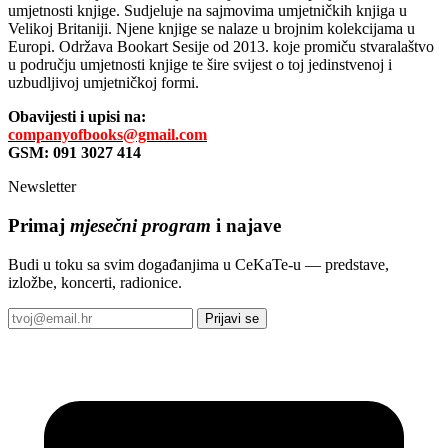
umjetnosti knjige. Sudjeluje na sajmovima umjetničkih knjiga u
Velikoj Britaniji. Njene knjige se nalaze u brojnim kolekcijama u
Europi. Održava Bookart Sesije od 2013. koje promiču stvaralaštvo
u području umjetnosti knjige te šire svijest o toj jedinstvenoj i
uzbudljivoj umjetničkoj formi.
Obavijesti i upisi na:
companyofbooks@gmail.com
GSM: 091 3027 414
Newsletter
Primaj
mjesečni program
i najave
Budi u toku sa svim događanjima u CeKaTe-u — predstave,
izložbe, koncerti, radionice.
Prijavi se