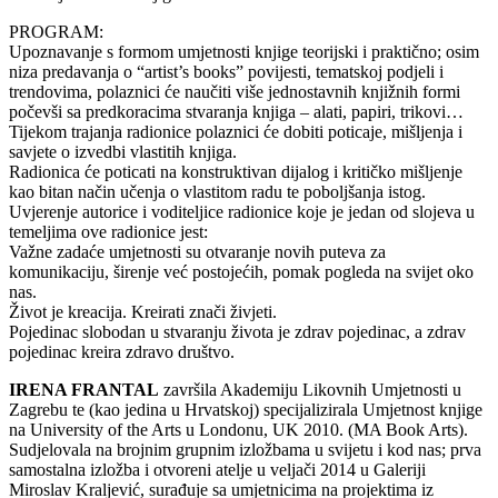
PROGRAM:
Upoznavanje s formom umjetnosti knjige teorijski i praktično; osim
niza predavanja o “artist’s books” povijesti, tematskoj podjeli i
trendovima, polaznici će naučiti više jednostavnih knjižnih formi
počevši sa predkoracima stvaranja knjiga – alati, papiri, trikovi…
Tijekom trajanja radionice polaznici će dobiti poticaje, mišljenja i
savjete o izvedbi vlastitih knjiga.
Radionica će poticati na konstruktivan dijalog i kritičko mišljenje
kao bitan način učenja o vlastitom radu te poboljšanja istog.
Uvjerenje autorice i voditeljice radionice koje je jedan od slojeva u
temeljima ove radionice jest:
Važne zadaće umjetnosti su otvaranje novih puteva za
komunikaciju, širenje već postojećih, pomak pogleda na svijet oko
nas.
Život je kreacija. Kreirati znači živjeti.
Pojedinac slobodan u stvaranju života je zdrav pojedinac, a zdrav
pojedinac kreira zdravo društvo.
IRENA FRANTAL
završila Akademiju Likovnih Umjetnosti u
Zagrebu te (kao jedina u Hrvatskoj) specijalizirala Umjetnost knjige
na University of the Arts u Londonu, UK 2010. (MA Book Arts).
Sudjelovala na brojnim grupnim izložbama u svijetu i kod nas; prva
samostalna izložba i otvoreni atelje u veljači 2014 u Galeriji
Miroslav Kraljević, surađuje sa umjetnicima na projektima iz