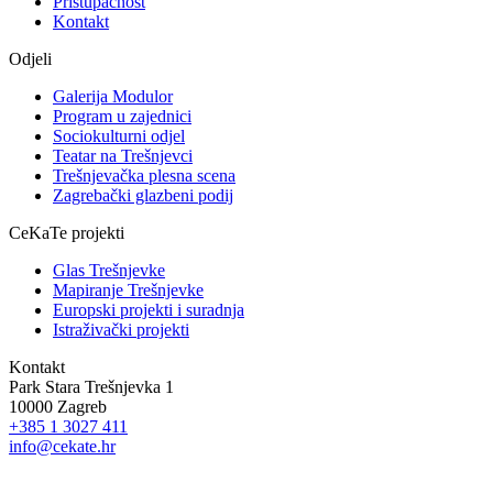
Pristupačnost
Kontakt
Odjeli
Galerija Modulor
Program u zajednici
Sociokulturni odjel
Teatar na Trešnjevci
Trešnjevačka plesna scena
Zagrebački glazbeni podij
CeKaTe projekti
Glas Trešnjevke
Mapiranje Trešnjevke
Europski projekti i suradnja
Istraživački projekti
Kontakt
Park Stara Trešnjevka 1
10000 Zagreb
+385 1 3027 411
info@cekate.hr