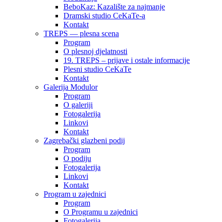
BeboKaz: Kazalište za najmanje
Dramski studio CeKaTe-a
Kontakt
TREPS — plesna scena
Program
O plesnoj djelatnosti
19. TREPS – prijave i ostale informacije
Plesni studio CeKaTe
Kontakt
Galerija Modulor
Program
O galeriji
Fotogalerija
Linkovi
Kontakt
Zagrebački glazbeni podij
Program
O podiju
Fotogalerija
Linkovi
Kontakt
Program u zajednici
Program
O Programu u zajednici
Fotogalerija