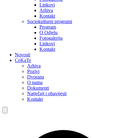
Linkovi
Arhiva
Kontakt
Sociokulturni programi
Program
O Odjelu
Fotogalerija
Linkovi
Kontakt
Novosti
CeKaTe
Arhiva
Pozivi
Dvorana
O nama
Dokumenti
Natječaji i obavijesti
Kontakt