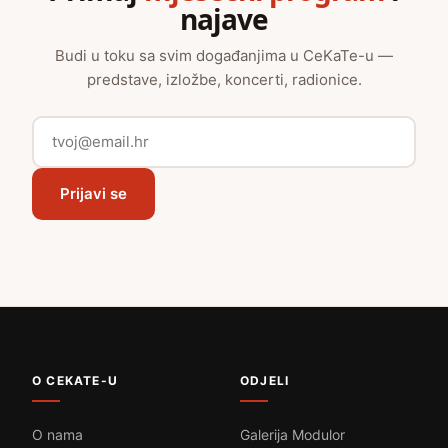
najave
Budi u toku sa svim događanjima u CeKaTe-u —
predstave, izložbe, koncerti, radionice.
Prijavi se
O CEKATE-U
ODJELI
O nama
Galerija Modulor