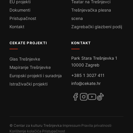
EU projekti
Teatar na Trešnjevci
Dokumenti
Trešnjevačka plesna
Pristupačnost
scena
Kontakt
Zagrebački glazbeni podij
CEKATE PROJEKTI
KONTAKT
Park Stara Trešnjevka 1
Glas Trešnjevke
10000 Zagreb
Mapiranje Trešnjevke
+385 1 3027 411
Europski projekti i suradnja
info@cekate.hr
Istraživački projekti
© Centar za kulturu Trešnjevka
·
Impressum
·
Pravila privatnosti
·
Korištenje kolačića
·
Pristupačnost