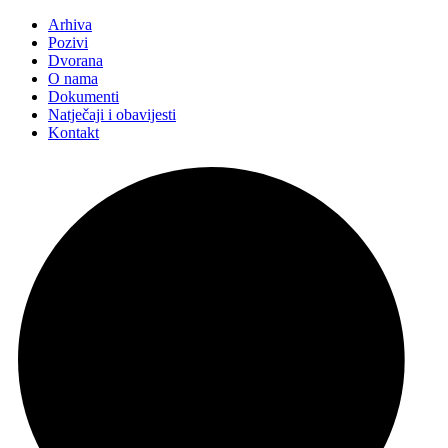
Arhiva
Pozivi
Dvorana
O nama
Dokumenti
Natječaji i obavijesti
Kontakt