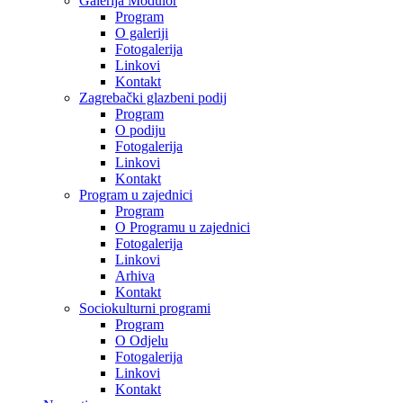
Galerija Modulor
Program
O galeriji
Fotogalerija
Linkovi
Kontakt
Zagrebački glazbeni podij
Program
O podiju
Fotogalerija
Linkovi
Kontakt
Program u zajednici
Program
O Programu u zajednici
Fotogalerija
Linkovi
Arhiva
Kontakt
Sociokulturni programi
Program
O Odjelu
Fotogalerija
Linkovi
Kontakt