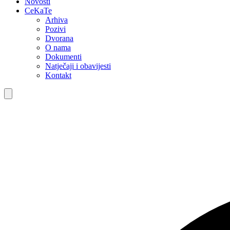
Novosti
CeKaTe
Arhiva
Pozivi
Dvorana
O nama
Dokumenti
Natječaji i obavijesti
Kontakt