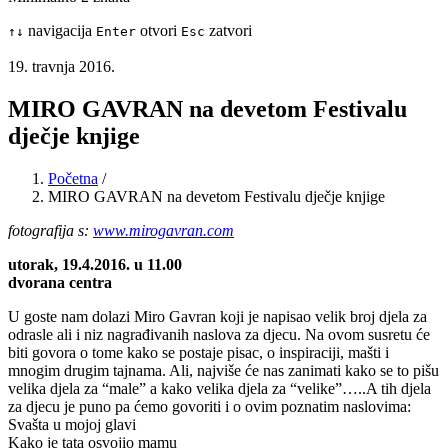
navigacija
otvori
zatvori
↑
↓
Enter
Esc
19. travnja 2016.
MIRO GAVRAN na devetom Festivalu
dječje knjige
Početna
/
MIRO GAVRAN na devetom Festivalu dječje knjige
fotografija s:
www.mirogavran.com
utorak, 19.4.2016. u 11.00
dvorana centra
U goste nam dolazi Miro Gavran koji je napisao velik broj djela za
odrasle ali i niz nagrađivanih naslova za djecu. Na ovom susretu će
biti govora o tome kako se postaje pisac, o inspiraciji, mašti i
mnogim drugim tajnama. Ali, najviše će nas zanimati kako se to pišu
velika djela za “male” a kako velika djela za “velike”…..
A tih djela
za djecu je puno pa ćemo govoriti i o ovim poznatim naslovima:
Svašta u mojoj glavi
Kako je tata osvojio mamu