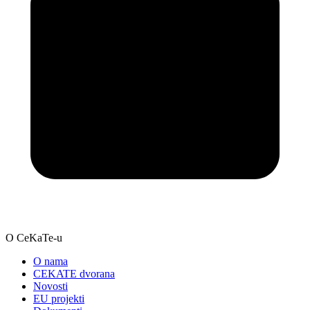
O CeKaTe-u
O nama
CEKATE dvorana
Novosti
EU projekti