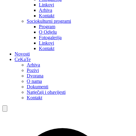
Linkovi
Arhiva
Kontakt
Sociokulturni programi
Program
O Odjelu
Fotogalerija
Linkovi
Kontakt
Novosti
CeKaTe
Arhiva
Pozivi
Dvorana
O nama
Dokumenti
Natječaji i obavijesti
Kontakt