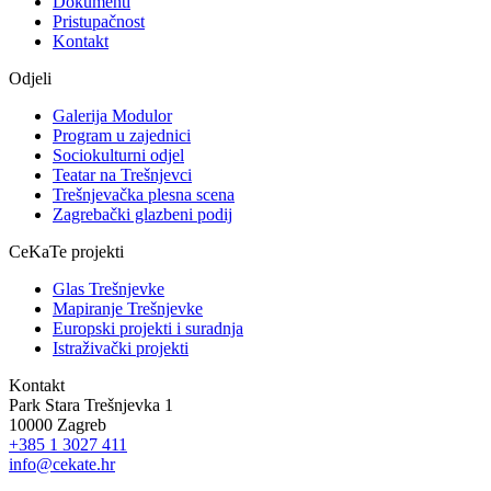
Dokumenti
Pristupačnost
Kontakt
Odjeli
Galerija Modulor
Program u zajednici
Sociokulturni odjel
Teatar na Trešnjevci
Trešnjevačka plesna scena
Zagrebački glazbeni podij
CeKaTe projekti
Glas Trešnjevke
Mapiranje Trešnjevke
Europski projekti i suradnja
Istraživački projekti
Kontakt
Park Stara Trešnjevka 1
10000 Zagreb
+385 1 3027 411
info@cekate.hr