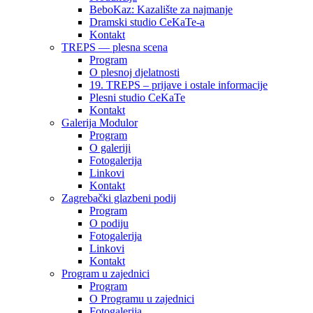
BeboKaz: Kazalište za najmanje
Dramski studio CeKaTe-a
Kontakt
TREPS — plesna scena
Program
O plesnoj djelatnosti
19. TREPS – prijave i ostale informacije
Plesni studio CeKaTe
Kontakt
Galerija Modulor
Program
O galeriji
Fotogalerija
Linkovi
Kontakt
Zagrebački glazbeni podij
Program
O podiju
Fotogalerija
Linkovi
Kontakt
Program u zajednici
Program
O Programu u zajednici
Fotogalerija