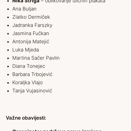
Nika Štriga
– oblikovanje uličnih plakata
Ana Buljan
Zlatko Dermiček
Jadranka Farszky
Jasmina Fučkan
Antonija Matejić
Luka Mjeda
Martina Sačer Pavlin
Diana Tonejec
Barbara Trbojević
Koraljka Vlajo
Tanja Vujasinović
Važne obavijesti: