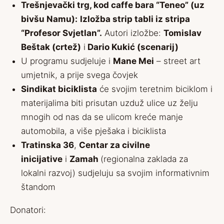
Trešnjevački trg, kod caffe bara “Teneo” (uz
bivšu Namu):
Izložba strip tabli iz stripa
“Profesor Svjetlan”.
Autori izložbe:
Tomislav
Beštak (crtež)
i
Dario Kukić (scenarij)
U programu sudjeluje i
Mane Mei
– street art
umjetnik, a prije svega čovjek
Sindikat biciklista
će svojim teretnim biciklom i
materijalima biti prisutan uzduž ulice uz želju
mnogih od nas da se ulicom kreće manje
automobila, a više pješaka i biciklista
Tratinska 36
,
Centar za civilne
inicijative
i
Zamah
(regionalna zaklada za
lokalni razvoj) sudjeluju sa svojim informativnim
štandom
Donatori: