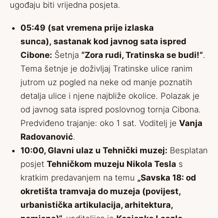
ugođaju biti vrijedna posjeta.
05:49
(sat vremena prije izlaska
sunca), sastanak kod javnog sata ispred
Cibone:
Šetnja
“Zora rudi, Tratinska se budi!”
.
Tema šetnje je doživljaj Tratinske ulice ranim
jutrom uz pogled na neke od manje poznatih
detalja ulice i njene najbliže okolice. Polazak je
od javnog sata ispred poslovnog tornja Cibona.
Predviđeno trajanje: oko 1 sat. Voditelj je
Vanja
Radovanović
.
10:00, Glavni ulaz u Tehnički muzej:
Besplatan
posjet
Tehničkom muzeju Nikola Tesla
s
kratkim predavanjem na temu
„Savska 18: od
okretišta tramvaja do muzeja (povijest,
urbanistička artikulacija, arhitektura,