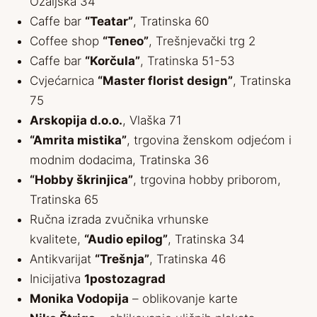
Ozaljska 34
Caffe bar
“Teatar”
, Tratinska 60
Coffee shop
“Teneo”
, Trešnjevački trg 2
Caffe bar
“Korčula”
, Tratinska 51-53
Cvjećarnica
“Master florist design”
, Tratinska
75
Arskopija d.o.o.
, Vlaška 71
“Amrita mistika”
, trgovina ženskom odjećom i
modnim dodacima, Tratinska 36
“Hobby škrinjica”
, trgovina hobby priborom,
Tratinska 65
Ručna izrada zvučnika vrhunske
kvalitete,
“Audio epilog”
, Tratinska 34
Antikvarijat
“Trešnja”
, Tratinska 46
Inicijativa
1postozagrad
Monika Vodopija
– oblikovanje karte