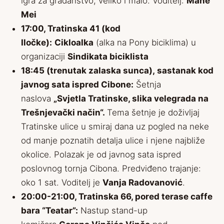
igra za građanstvo, veliko i malo. Voditelj:
Mane
Mei
17:00, Tratinska 41 (kod
Iločke):
Cikloalka
(alka na Pony biciklima) u
organizaciji
Sindikata biciklista
18:45 (trenutak zalaska sunca), sastanak kod
javnog sata ispred Cibone:
Šetnja
naslova
„Svjetla Tratinske, slika velegrada na
Trešnjevački način“.
Tema šetnje je doživljaj
Tratinske ulice u smiraj dana uz pogled na neke
od manje poznatih detalja ulice i njene najbliže
okolice. Polazak je od javnog sata ispred
poslovnog tornja Cibona. Predviđeno trajanje:
oko 1 sat. Voditelj je
Vanja Radovanović
.
20:00-21:00, Tratinska 66, pored terase caffe
bara “Teatar”:
Nastup stand-up