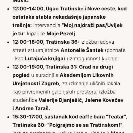
Musić
.
12:00-14:00, Ugao Tratinske i Nove ceste, kod
ostataka stabla nekadašnje japanske
trešnje:
Intervencija
“Moj najdraži pas/Uvijek
je tu”
kiparice
Maje Pezelj
12:00-18:00,
Tratinska 36:
Izložba radova
street art umjetnice
Antonelle Šantek
(poznate
i kao
Lutajuća knjiga
) uz mogućnost kupnje
12:00-19:00, Tratinska 31:
Grad na drugi
pogled
u suradnji s
Akademijom Likovnih
Umjetnosti Zagreb,
zauzimanje uličnih lokala
kao privremenih galerijskih prostora, izložba
studentica
Valerije Djanješić,
Jelene Kovačev
i
Andree Taraš.
15:30-17:00, sastanak kod caffe bara “Teatar”,
Tratinska 60:
“Poigrajmo se sa Tratinskom!”
,