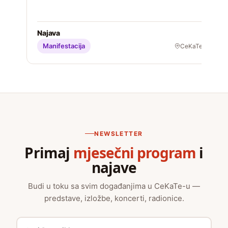
S
Najava
Manifestacija
CeKaTe
NEWSLETTER
Primaj
mjesečni program
i
najave
Budi u toku sa svim događanjima u CeKaTe-u —
predstave, izložbe, koncerti, radionice.