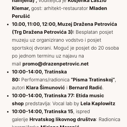
namjena)“,
voditeljica je
Kosjenka Laszlo
Klemar,
gost: arhitekt-restaurator
Mladen
Perušić
10.00, 11:00, 12:00, Muzej Dražena Petrovića
(Trg Dražena Petrovića 3):
Besplatan posjet
muzeju uz organizirano vodstvo i posjet
sportskoj dvorani. Moguć je posjet do 20 osoba
po jednom terminu uz najavu na
mail
promo@drazenpetrovic.net
10:00-14:00, Tratinska
80:
Performans/radionica
“Pisma Tratinskoj”
,
autori
Klara Šimunović
i
Bernard Radić
.
10:00-14:00, Tratinska 77:
Etida music
shop
predstavlja: Vocal lab by
Lela Kaplowitz
10:00-14:00, Tratinska 15
, ispred
galerije
Hrvatskog likovnog društva
: Radionica