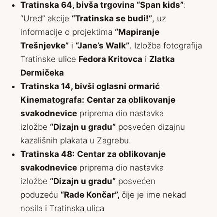
Tratinska 64, bivša trgovina “Span kids”
:
“Ured” akcije
“Tratinska se budi!”
, uz
informacije o projektima
“Mapiranje
Trešnjevke”
i
“Jane’s Walk”
. Izložba fotografija
Tratinske ulice
Fedora Kritovca
i
Zlatka
Dermičeka
Tratinska 14, bivši oglasni ormarić
Kinematografa:
Centar za oblikovanje
svakodnevice
priprema dio nastavka
izložbe
“Dizajn u gradu”
posvećen dizajnu
kazališnih plakata u Zagrebu.
Tratinska 48:
Centar za oblikovanje
svakodnevice
priprema dio nastavka
izložbe
“Dizajn u gradu”
posvećen
poduzeću
“Rade Končar”,
čije je ime nekad
nosila i Tratinska ulica