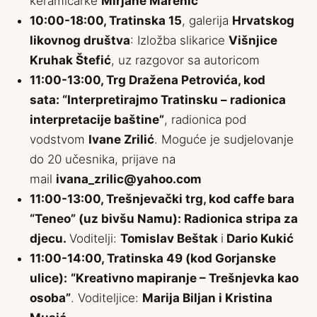
keramičarke
Mirjane Marenić
10:00-18:00, Tratinska 15
, galerija
Hrvatskog
likovnog društva
: Izložba slikarice
Višnjice
Kruhak Štefić
, uz razgovor sa autoricom
11:00-13:00, Trg Dražena Petrovića, kod
sata: “Interpretirajmo Tratinsku – radionica
interpretacije baštine”
, radionica pod
vodstvom
Ivane Zrilić
. Moguće je sudjelovanje
do 20 učesnika, prijave na
mail
ivana_zrilic@yahoo.com
11:00-13:00, Trešnjevački trg, kod caffe bara
“Teneo” (uz bivšu Namu): Radionica stripa za
djecu.
Voditelji:
Tomislav Beštak
i
Dario Kukić
11:00-14:00, Tratinska 49 (kod Gorjanske
ulice):
“Kreativno mapiranje – Trešnjevka kao
osoba”
. Voditeljice:
Marija Biljan i Kristina