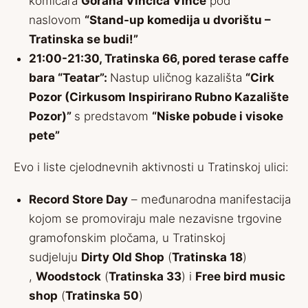
komičara
Gorana Vinčića Vinče
pod
naslovom
“Stand-up komedija u dvorištu –
Tratinska se budi!”
21:00-21:30, Tratinska 66, pored terase caffe
bara “Teatar”:
Nastup uličnog kazališta
“
Cirk
Pozor (Cirkusom Inspirirano Rubno Kazalište
Pozor)”
s predstavom
“Niske pobude i visoke
pete”
Evo i liste cjelodnevnih aktivnosti u Tratinskoj ulici:
Record Store Day
– međunarodna manifestacija
kojom se promoviraju male nezavisne trgovine
gramofonskim pločama, u Tratinskoj
sudjeluju
Dirty Old Shop
(
Tratinska 18
)
,
Woodstock
(
Tratinska 33
) i
Free bird music
shop
(
Tratinska 50
)