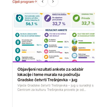
Cijeli program
Objavljeni rezultati ankete za odabir
lokacije i teme murala na području
Gradske četvrti Trešnjevka – jug
D
s
Vijeće Gradske četvrti Trešnjevka – jug u suradnji s
M
Centrom za kulturu Trešnjevka provelo je od…