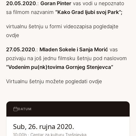
20.05.2020
.:
Goran Pinter
vas vodi u nepoznato
sa filmom nazvanim
“Kako Grad ljubi svoj Park”;
virtualnu šetnju u formi videozapisa pogledajte
ovdje
27.05.2020
.:
Mladen Sokele i Sanja Morić
vas
pozivaju na još jednu filmsku šetnju pod naslovom
“Vodenim pu(nk)tovima Gornjeg Stenjevca”
Virtualnu šetnju možete pogledati
ovdje
DATUM
Sub, 26. rujna 2020.
10:00h · Centar za kulturu Trešnjevka