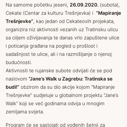
Na samome početku jeseni,
26.09.2020.
(subota),
Cekate (Centar za kulturu Trešnjevka) i
“Mapiranje
Trešnjevke”
, kao jedan od Cekateovih projekata,
organizira niz aktivnosti vezanih uz Tratinsku ulicu
sa ciljem oživljavanja te danas vrlo zapuštene ulice
i poticanja građana na pogled u prošlost i
sadašnjost te ulice, ali i na razmišljanje o njenoj
budućnosti.
Aktivnosti te rujanske subote odvijati će se pod
naslovom
“Jane’s Walk u Zagrebu: Tratinska se
budi!”
obzirom da su dio akcije kojom “Mapiranje
Trešnjevke” sudjeluje u globalnom projektu “Jane’s
Walk” koji se već godinama odvija u mnogim
zemljama svijeta.
Program će se sastojati od vođenih šetnji za