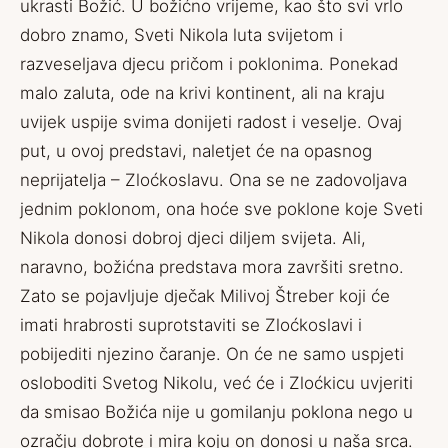
ukrasti Božić. U božićno vrijeme, kao što svi vrlo
dobro znamo, Sveti Nikola luta svijetom i
razveseljava djecu pričom i poklonima. Ponekad
malo zaluta, ode na krivi kontinent, ali na kraju
uvijek uspije svima donijeti radost i veselje. Ovaj
put, u ovoj predstavi, naletjet će na opasnog
neprijatelja – Zloćkoslavu. Ona se ne zadovoljava
jednim poklonom, ona hoće sve poklone koje Sveti
Nikola donosi dobroj djeci diljem svijeta. Ali,
naravno, božićna predstava mora završiti sretno.
Zato se pojavljuje dječak Milivoj Štreber koji će
imati hrabrosti suprotstaviti se Zloćkoslavi i
pobijediti njezino čaranje. On će ne samo uspjeti
osloboditi Svetog Nikolu, već će i Zloćkicu uvjeriti
da smisao Božića nije u gomilanju poklona nego u
ozračju dobrote i mira koju on donosi u naša srca.