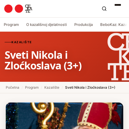
Program
O kazališnoj djelatnosti
Produkcija
BeboKaz: Kazali
KAZALIŠTE
Sveti Nikola i
Zloćkoslava (3+)
Početna
/
Program
/
Kazalište
/
Sveti Nikola i Zloćkoslava (3+)