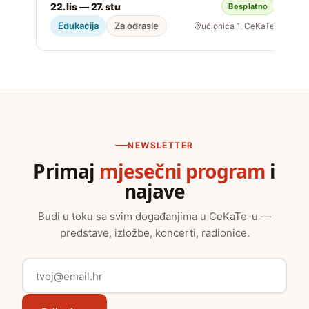
22. lis — 27. stu
Besplatno
S
Edukacija
Za odrasle
učionica 1, CeKaTe
NEWSLETTER
Primaj
mjesečni program
i
najave
Budi u toku sa svim događanjima u CeKaTe-u —
predstave, izložbe, koncerti, radionice.