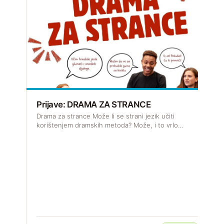
Prijave: DRAMA ZA STRANCE
R
Drama za strance Može li se strani jezik učiti
J
korištenjem dramskih metoda? Može, i to vrlo…
s
