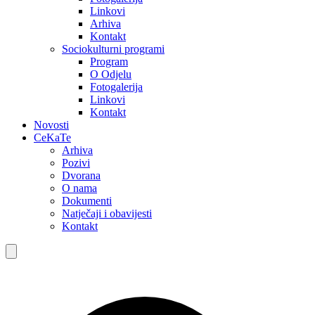
Linkovi
Arhiva
Kontakt
Sociokulturni programi
Program
O Odjelu
Fotogalerija
Linkovi
Kontakt
Novosti
CeKaTe
Arhiva
Pozivi
Dvorana
O nama
Dokumenti
Natječaji i obavijesti
Kontakt