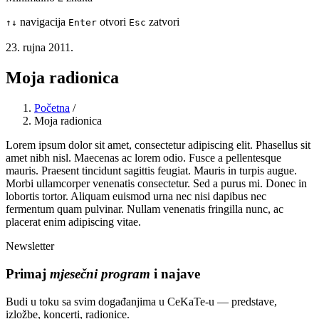
navigacija
otvori
zatvori
↑
↓
Enter
Esc
23. rujna 2011.
Moja radionica
Početna
/
Moja radionica
Lorem ipsum dolor sit amet, consectetur adipiscing elit. Phasellus sit
amet nibh nisl. Maecenas ac lorem odio. Fusce a pellentesque
mauris. Praesent tincidunt sagittis feugiat. Mauris in turpis augue.
Morbi ullamcorper venenatis consectetur. Sed a purus mi. Donec in
lobortis tortor. Aliquam euismod urna nec nisi dapibus nec
fermentum quam pulvinar. Nullam venenatis fringilla nunc, ac
placerat enim adipiscing vitae.
Newsletter
Primaj
mjesečni program
i najave
Budi u toku sa svim događanjima u CeKaTe-u — predstave,
izložbe, koncerti, radionice.