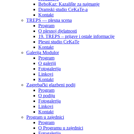
BeboKaz: Kazalište za najmanje
Dramski studio CeKaTe-a
Kontakt
TREPS — plesna scena
Program
O plesnoj djelatnosti
19. TREPS – prijave i ostale informacije
Plesni studio CeKaTe
Kontakt
Galerija Modulor
Program
O galeriji
Fotogalerija
Linkovi
Kontakt
Zagrebački glazbeni podij
Program
O podiju
Fotogalerija
Linkovi
Kontakt
Program u zajednici
Program
O Programu u zajednici
Fotogalerija