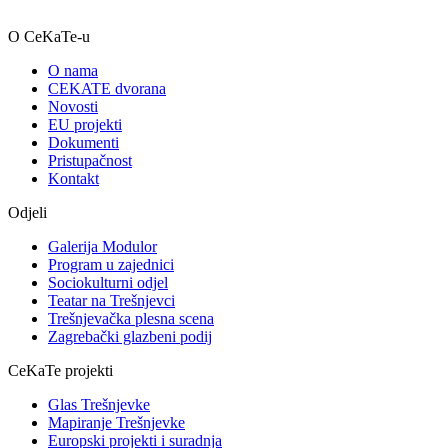
O CeKaTe-u
O nama
CEKATE dvorana
Novosti
EU projekti
Dokumenti
Pristupačnost
Kontakt
Odjeli
Galerija Modulor
Program u zajednici
Sociokulturni odjel
Teatar na Trešnjevci
Trešnjevačka plesna scena
Zagrebački glazbeni podij
CeKaTe projekti
Glas Trešnjevke
Mapiranje Trešnjevke
Europski projekti i suradnja