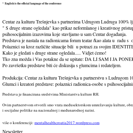
*
English is the official language of the conference
Centar za kulturu Trešnjevka s partnerima Udrugom Ludruga 100% ljud
" S druge strane ogledala" kao prikaz neformlanog i kreativnog pristu
psihosocijalnim izazovima koje stavljamo u sam Centar događanja. 

Predstava je nastala na radionicama forum teatar /kao alata u  radu s 
Polaznici su kroz različite situacije bili  u potrazi za svojim IDENTI
Kako je gledati s druge strane ogledala..... Vidjet ćemo! 

Tko zna možda i Vas potakne da se upitate: DA LI SAM I J
Po završetku predstave biti će diskusija s glumcima i redateljem.

Produkcija: Centar za kulturu Trešnjevka u partnerstvu s Ludrugom 10
Glumci i kreatori predstave: polaznici radionica-osobe s psihosocijal
Predstava je financirana sredstvima Ministarstva kulture RH.  

Ovim partnerstvom otvorili smo vrata međusektorskom umrežavanju kulture, obraz
više o konferenciji: 
mentalhealthcroatia2017.
wordpress.com
Newsletter