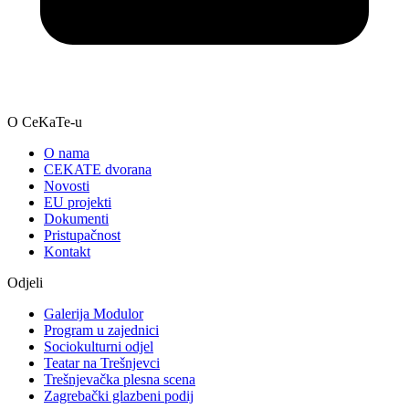
O CeKaTe-u
O nama
CEKATE dvorana
Novosti
EU projekti
Dokumenti
Pristupačnost
Kontakt
Odjeli
Galerija Modulor
Program u zajednici
Sociokulturni odjel
Teatar na Trešnjevci
Trešnjevačka plesna scena
Zagrebački glazbeni podij