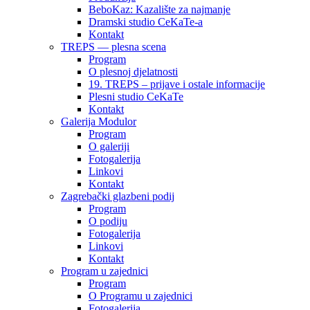
BeboKaz: Kazalište za najmanje
Dramski studio CeKaTe-a
Kontakt
TREPS — plesna scena
Program
O plesnoj djelatnosti
19. TREPS – prijave i ostale informacije
Plesni studio CeKaTe
Kontakt
Galerija Modulor
Program
O galeriji
Fotogalerija
Linkovi
Kontakt
Zagrebački glazbeni podij
Program
O podiju
Fotogalerija
Linkovi
Kontakt
Program u zajednici
Program
O Programu u zajednici
Fotogalerija