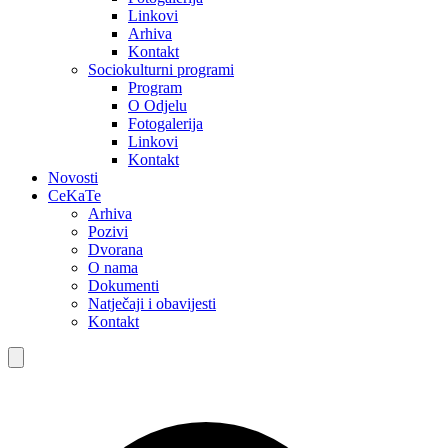
Linkovi
Arhiva
Kontakt
Sociokulturni programi
Program
O Odjelu
Fotogalerija
Linkovi
Kontakt
Novosti
CeKaTe
Arhiva
Pozivi
Dvorana
O nama
Dokumenti
Natječaji i obavijesti
Kontakt