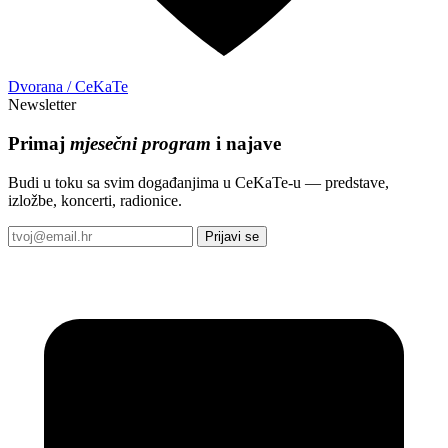
Dvorana / CeKaTe
Newsletter
Primaj
mjesečni program
i najave
Budi u toku sa svim događanjima u CeKaTe-u — predstave,
izložbe, koncerti, radionice.
Prijavi se