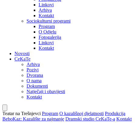
Linkovi
Arhiva
Kontakt
Sociokulturni programi
Program
O Odjelu
Fotogalerija
Linkovi
Kontakt
Novosti
CeKaTe
Arhiva
Pozivi
Dvorana
O nama
Dokumenti
Natječaji i obavijesti
Kontakt
Teatar na Trešnjevci
Program
O kazališnoj djelatnosti
Produkcija
BeboKaz: Kazalište za najmanje
Dramski studio CeKaTe-a
Kontakt