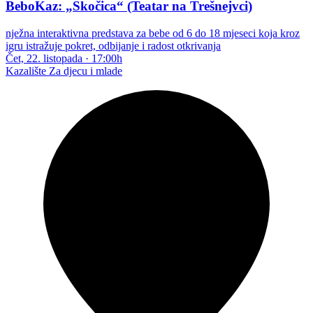
BeboKaz: „Skočica“ (Teatar na Trešnejvci)
nježna interaktivna predstava za bebe od 6 do 18 mjeseci koja kroz
igru istražuje pokret, odbijanje i radost otkrivanja
Čet, 22. listopada
·
17:00h
Kazalište
Za djecu i mlade