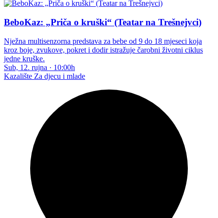
BeboKaz: „Priča o kruški“ (Teatar na Trešnejvci)
Nježna multisenzorna predstava za bebe od 9 do 18 mjeseci koja
kroz boje, zvukove, pokret i dodir istražuje čarobni životni ciklus
jedne kruške.
Sub, 12. rujna
·
10:00h
Kazalište
Za djecu i mlade