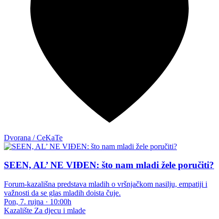
Dvorana / CeKaTe
SEEN, AL’ NE VIĐEN: što nam mladi žele poručiti?
Forum-kazališna predstava mladih o vršnjačkom nasilju, empatiji i
važnosti da se glas mladih doista čuje.
Pon, 7. rujna
·
10:00h
Kazalište
Za djecu i mlade