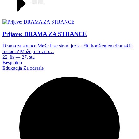
Prijave: DRAMA ZA STRANCE
Drama za strance Može li se strani jezik učiti korištenjem dramskih
metoda? Može, i to vrlo…
22. lis — 27. stu
Besplatno
Edukacija
Za odrasle