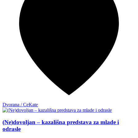
Dvorana / CeKate
(Ne)dovoljan – kazališna predstava za mlade i
odrasle