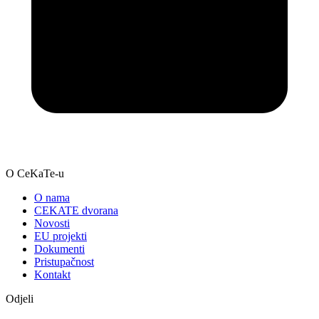
O CeKaTe-u
O nama
CEKATE dvorana
Novosti
EU projekti
Dokumenti
Pristupačnost
Kontakt
Odjeli