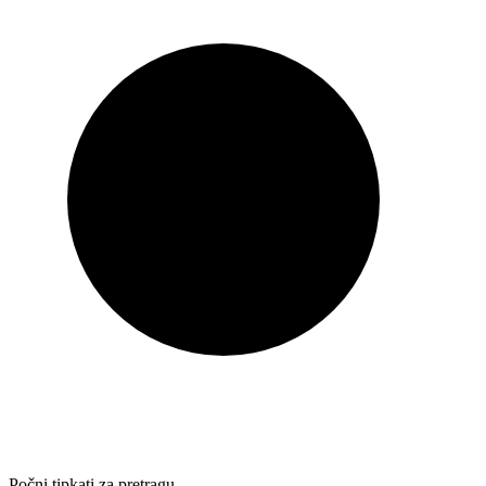
Počni tipkati za pretragu…