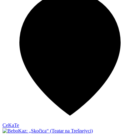
CeKaTe