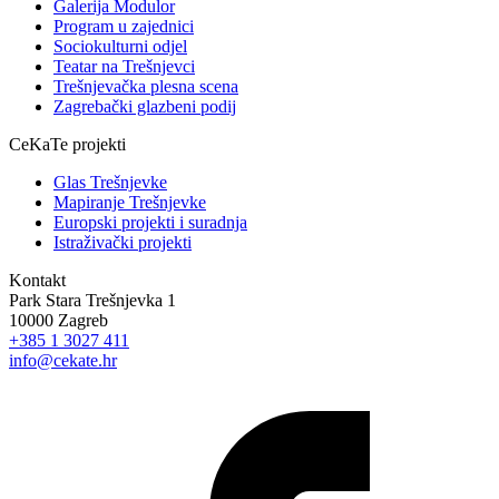
Galerija Modulor
Program u zajednici
Sociokulturni odjel
Teatar na Trešnjevci
Trešnjevačka plesna scena
Zagrebački glazbeni podij
CeKaTe projekti
Glas Trešnjevke
Mapiranje Trešnjevke
Europski projekti i suradnja
Istraživački projekti
Kontakt
Park Stara Trešnjevka 1
10000 Zagreb
+385 1 3027 411
info@cekate.hr