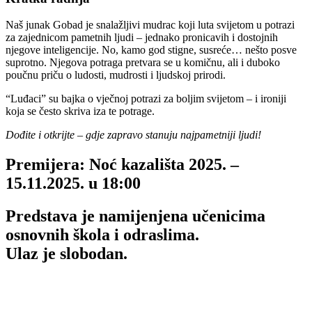
Naš junak Gobad je snalažljivi mudrac koji luta svijetom u potrazi
za zajednicom pametnih ljudi – jednako pronicavih i dostojnih
njegove inteligencije. No, kamo god stigne, susreće… nešto posve
suprotno. Njegova potraga pretvara se u komičnu, ali i duboko
poučnu priču o ludosti, mudrosti i ljudskoj prirodi.
“Luđaci” su bajka o vječnoj potrazi za boljim svijetom – i ironiji
koja se često skriva iza te potrage.
Dođite i otkrijte – gdje zapravo stanuju najpametniji ljudi!
Premijera:
Noć kazališta 2025. –
15.11.2025. u 18:00
Predstava je namijenjena učenicima
osnovnih škola i odraslima.
Ulaz je slobodan.