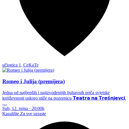
učionica 1, CeKaTe
Romeo i Julija (premijera)
Jedna od najljepših i najizvođenijih ljubavnih priča svjetske
književnosti uskoro stiže na pozornicu 𝗧𝗲𝗮𝘁𝗿𝗮 𝗻𝗮 𝗧𝗿𝗲𝘀̌𝗻𝗷𝗲𝘃𝗰𝗶.
…
Sub, 12. rujna
·
20:00h
Kazalište
Za sve uzraste