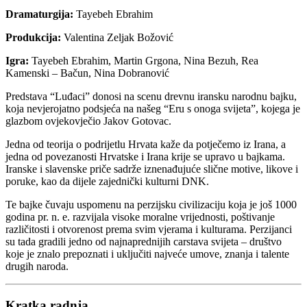
Dramaturgija:
Tayebeh Ebrahim
Produkcija:
Valentina Zeljak Božović
Igra:
Tayebeh Ebrahim, Martin Grgona, Nina Bezuh, Rea
Kamenski – Bačun, Nina Dobranović
Predstava “Luđaci” donosi na scenu drevnu iransku narodnu bajku,
koja nevjerojatno podsjeća na našeg “Eru s onoga svijeta”, kojega je
glazbom ovjekovječio Jakov Gotovac.
Jedna od teorija o podrijetlu Hrvata kaže da potječemo iz Irana, a
jedna od povezanosti Hrvatske i Irana krije se upravo u bajkama.
Iranske i slavenske priče sadrže iznenađujuće slične motive, likove i
poruke, kao da dijele zajednički kulturni DNK.
Te bajke čuvaju uspomenu na perzijsku civilizaciju koja je još 1000
godina pr. n. e. razvijala visoke moralne vrijednosti, poštivanje
različitosti i otvorenost prema svim vjerama i kulturama. Perzijanci
su tada gradili jedno od najnaprednijih carstava svijeta – društvo
koje je znalo prepoznati i uključiti najveće umove, znanja i talente
drugih naroda.
Kratka radnja