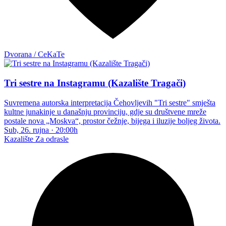
Dvorana / CeKaTe
Tri sestre na Instagramu (Kazalište Tragači)
Suvremena autorska interpretacija Čehovljevih "Tri sestre" smješta
kultne junakinje u današnju provinciju, gdje su društvene mreže
postale nova „Moskva“, prostor čežnje, bijega i iluzije boljeg života.
Sub, 26. rujna
·
20:00h
Kazalište
Za odrasle