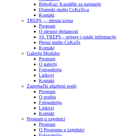
BeboKaz: Kazalište za najmanje
Dramski studio CeKaTe-a
Kontakt
TREPS — plesna scena
Program
O plesnoj djelatnosti
19. TREPS – prijave i ostale informacije
Plesni studio CeKaTe
Kontakt
Galerija Modulor
Program
O galeriji
Fotogalerija
Linkovi
Kontakt
Zagrebački glazbeni podij
Program
O podiju
Fotogalerija
Linkovi
Kontakt
Program u zajednici
Program
O Programu u zajednici
Fotogalerija