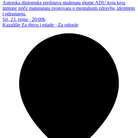
Autorska diplomska predstava studenata glume ADU koja kroz
intimne priče maturanata progovara o mentalnom zdravlju, identitetu
i odrastanju.
Sri, 23. rujna
·
20:00h
Kazalište
Za djecu i mlade · Za odrasle