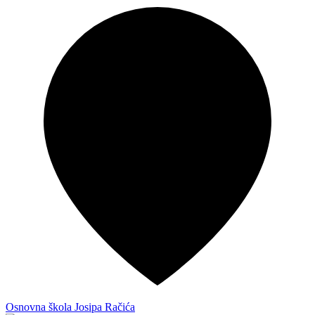
Osnovna škola Josipa Račića