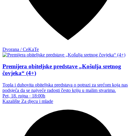
Dvorana / CeKaTe
Premijera obiteljske predstave „Košulja sretnog
čovjeka“ (4+)
Topla i duhovita obiteljska predstava o potrazi za srećom koja nas
podsjeća da se najveće radosti često kriju u malim stvarima.
Pet, 18. rujna
·
18:00h
Kazalište
Za djecu i mlade