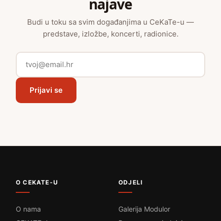
najave
Budi u toku sa svim događanjima u CeKaTe-u —
predstave, izložbe, koncerti, radionice.
Prijavi se
O CEKATE-U
ODJELI
O nama
Galerija Modulor