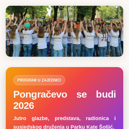
PROGRAM U ZAJEDNICI
Pongračevo se budi
2026
Jutro glazbe, predstava, radionica i
susjedskog druženja u Parku Kate Šoljić.