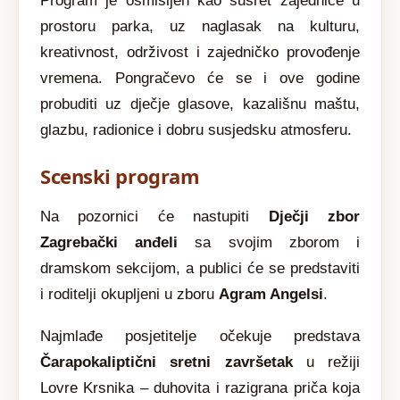
Program je osmišljen kao susret zajednice u
prostoru parka, uz naglasak na kulturu,
kreativnost, održivost i zajedničko provođenje
vremena. Pongračevo će se i ove godine
probuditi uz dječje glasove, kazališnu maštu,
glazbu, radionice i dobru susjedsku atmosferu.
Scenski program
Na pozornici će nastupiti
Dječji zbor
Zagrebački anđeli
sa svojim zborom i
dramskom sekcijom, a publici će se predstaviti
i roditelji okupljeni u zboru
Agram Angelsi
.
Najmlađe posjetitelje očekuje predstava
Čarapokaliptični sretni završetak
u režiji
Lovre Krsnika – duhovita i razigrana priča koja