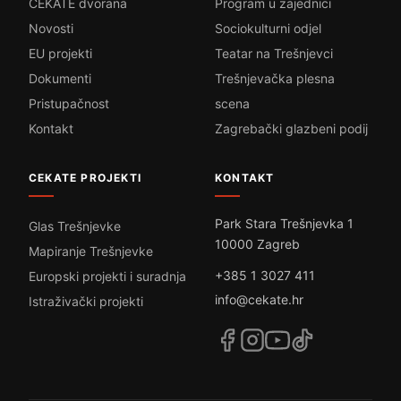
CEKATE dvorana
Program u zajednici
Novosti
Sociokulturni odjel
EU projekti
Teatar na Trešnjevci
Dokumenti
Trešnjevačka plesna
Pristupačnost
scena
Kontakt
Zagrebački glazbeni podij
CEKATE PROJEKTI
KONTAKT
Park Stara Trešnjevka 1
Glas Trešnjevke
10000 Zagreb
Mapiranje Trešnjevke
+385 1 3027 411
Europski projekti i suradnja
info@cekate.hr
Istraživački projekti