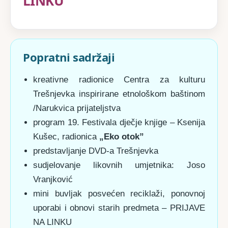
LINKU
Popratni sadržaji
kreativne radionice Centra za kulturu
Trešnjevka inspirirane etnološkom baštinom
/Narukvica prijateljstva
program 19. Festivala dječje knjige – Ksenija
Kušec, radionica
„Eko otok”
predstavljanje DVD-a Trešnjevka
sudjelovanje likovnih umjetnika: Joso
Vranjković
mini buvljak posvećen reciklaži, ponovnoj
uporabi i obnovi starih predmeta – PRIJAVE
NA
LINKU