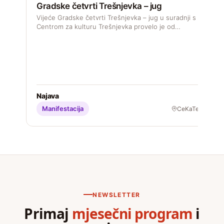
Gradske četvrti Trešnjevka – jug
D
s
Vijeće Gradske četvrti Trešnjevka – jug u suradnji s
M
Centrom za kulturu Trešnjevka provelo je od…
S
Najava
Manifestacija
CeKaTe
NEWSLETTER
Primaj
mjesečni program
i