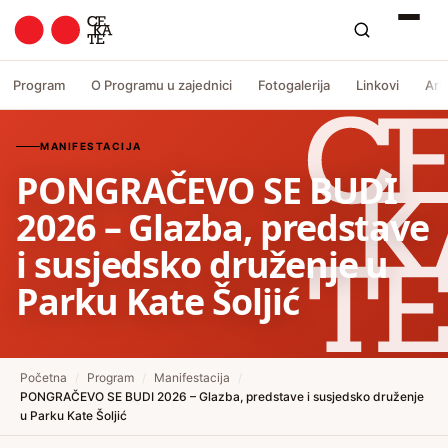
Program
O Programu u zajednici
Fotogalerija
Linkovi
Arh
MANIFESTACIJA
PONGRAČEVO SE BUDI
2026 – Glazba, predstave
i susjedsko druženje u
Parku Kate Šoljić
Početna
/
Program
/
Manifestacija
/
PONGRAČEVO SE BUDI 2026 – Glazba, predstave i susjedsko druženje
u Parku Kate Šoljić