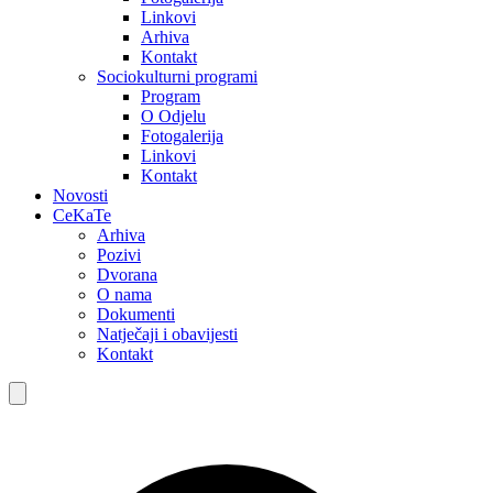
Linkovi
Arhiva
Kontakt
Sociokulturni programi
Program
O Odjelu
Fotogalerija
Linkovi
Kontakt
Novosti
CeKaTe
Arhiva
Pozivi
Dvorana
O nama
Dokumenti
Natječaji i obavijesti
Kontakt