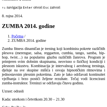
navigacija
otvori
zatvori
↑
↓
Enter
Esc
8. rujna 2014.
ZUMBA 2014. godine
Početna
/
ZUMBA 2014. godine
Zumba fitness dinamičan je trening koji kombinira pokrete različitih
plesova (merengue, salsa, reggaeton, cumbia, tango, samba, hip-
hop, twist…) na popularnu glazbu različitih žanrova. Program je
primjeren svim dobnim skupinama, neovisno o fizičkoj kondiciji i
plesnom iskustvu. Kombinacija je intervalnog i aerobnog treninga,
djeluje na sve skupine mišića i osvaja hipnotičkim ritmovima i
jednostavnim plesnim pokretima. Zato je lako održavati kontinuitet
vježbanja i brzo postići željene rezultate. Tečaj vodi licencirani
zumba-instruktor. Treninzi se održavaju čitavu godinu.
Uzrast:
odrasli
Kada: utorkom i četvrtkom 20.30
–
21.30