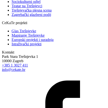
Sociokulturni odjel
Teatar na Trešnjevci
Trešnjevačka plesna scena
Zagrebački glazbeni podij
CeKaTe projekti
Glas Trešnjevke
Mapiranje Trešnjevke
Europski projekti i suradnja
Istraživački projekti
Kontakt
Park Stara Trešnjevka 1
10000 Zagreb
+385 1 3027 411
info@cekate.hr