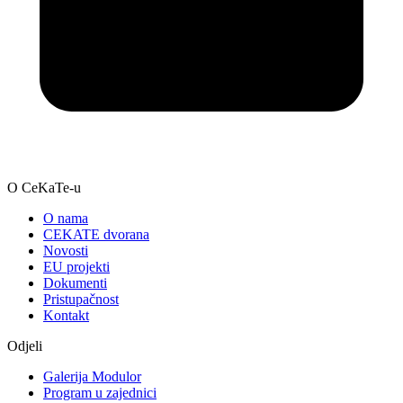
O CeKaTe-u
O nama
CEKATE dvorana
Novosti
EU projekti
Dokumenti
Pristupačnost
Kontakt
Odjeli
Galerija Modulor
Program u zajednici