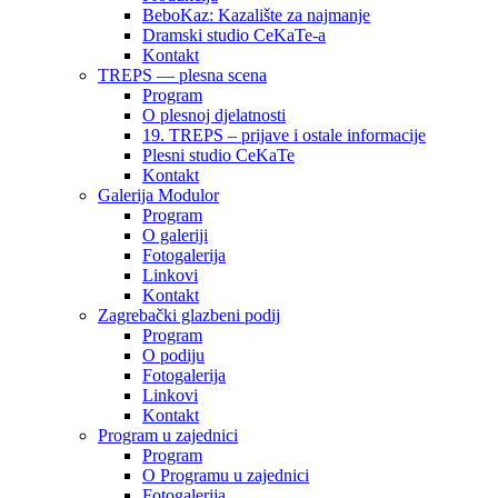
BeboKaz: Kazalište za najmanje
Dramski studio CeKaTe-a
Kontakt
TREPS — plesna scena
Program
O plesnoj djelatnosti
19. TREPS – prijave i ostale informacije
Plesni studio CeKaTe
Kontakt
Galerija Modulor
Program
O galeriji
Fotogalerija
Linkovi
Kontakt
Zagrebački glazbeni podij
Program
O podiju
Fotogalerija
Linkovi
Kontakt
Program u zajednici
Program
O Programu u zajednici
Fotogalerija