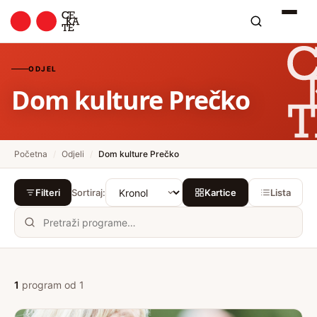
ODJEL
Dom kulture Prečko
Početna
/
Odjeli
/
Dom kulture Prečko
Sortiraj:
Filteri
Kartice
Lista
1
program od 1