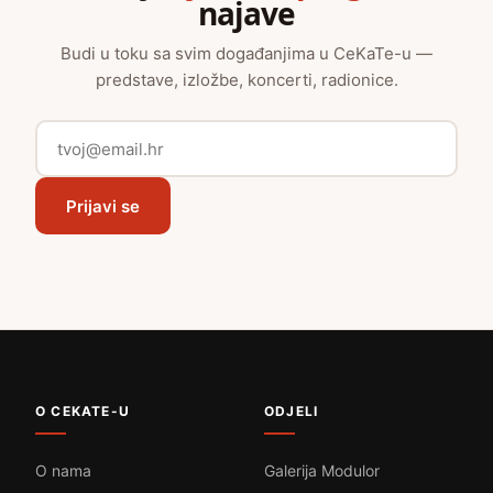
najave
Budi u toku sa svim događanjima u CeKaTe-u —
predstave, izložbe, koncerti, radionice.
Prijavi se
O CEKATE-U
ODJELI
O nama
Galerija Modulor