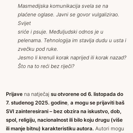
Masmedijska komunikacija svela se na
plaćene oglase. Javni se govor vulgalizirao.
Svijet
sriće i psuje. Međuljudski odnos je u
pelenama. Tehnologija im stavlja dudu u usta i
zvečku pod ruke.
Jesmo li krenuli korak naprijed ili korak nazad?
Što na to reći bez riječi?
Prijave
na natječaj
su otvorene od 6. listopada do
7. studenog 2025. godine
,
a
mogu se prijaviti baš
SVI zainteresirani – bez obzira na iskustvo, dob,
spol, religiju, nacionalnost ili bilo koju drugu (više
ili manje bitnu) karakteristiku autora.
Autori mogu