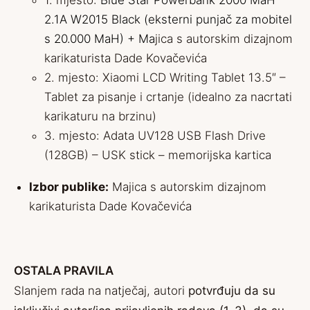
1. mjesto:
Blue Star Powerbank 2000 MaH
2.1A W2015 Black
(eksterni punjač za mobitel
s 20.000 MaH) +
Ma
jica s autorskim dizajnom
karikaturista Dade Kovačevića
2. mjesto:
Xiaomi LCD Writing Tablet 13.5″
–
Tablet za pisanje i crtanje (idealno za nacrtati
karikaturu na brzinu)
3. mjesto:
Adata UV128 USB Flash Drive
(128GB) – USK stick – memorijska kartica
Izbor publike:
Majica s autorskim dizajnom
karikaturista Dade Kovačevića
OSTALA PRAVILA
Slanjem rada na natječaj, autori
potvrđuju da su