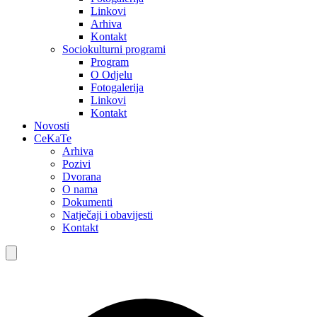
Linkovi
Arhiva
Kontakt
Sociokulturni programi
Program
O Odjelu
Fotogalerija
Linkovi
Kontakt
Novosti
CeKaTe
Arhiva
Pozivi
Dvorana
O nama
Dokumenti
Natječaji i obavijesti
Kontakt