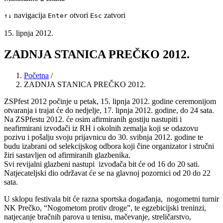
navigacija
otvori
zatvori
↑
↓
Enter
Esc
15. lipnja 2012.
ZADNJA STANICA PREČKO 2012.
Početna
/
ZADNJA STANICA PREČKO 2012.
ZSPfest 2012 počinje u petak, 15. lipnja 2012. godine ceremonijom
otvaranja i trajat će do nedjelje, 17. lipnja 2012. godine, do 24 sata.
Na ZSPfestu 2012. će osim afirmiranih gostiju nastupiti i
neafirmirani izvođači iz RH i okolnih zemalja koji se odazovu
pozivu i pošalju svoju prijavnicu do 30. svibnja 2012. godine te
budu izabrani od selekcijskog odbora koji čine organizator i stručni
žiri sastavljen od afirmiranih glazbenika.
Svi revijalni glazbeni nastupi izvođača bit će od 16 do 20 sati.
Natjecateljski dio održavat će se na glavnoj pozornici od 20 do 22
sata.
U sklopu festivala bit će razna sportska događanja, nogometni turnir
NK Prečko, “Nogometom protiv droge”, te egzebicijski treninzi,
natjecanje bračnih parova u tenisu, mačevanje, streličarstvo,