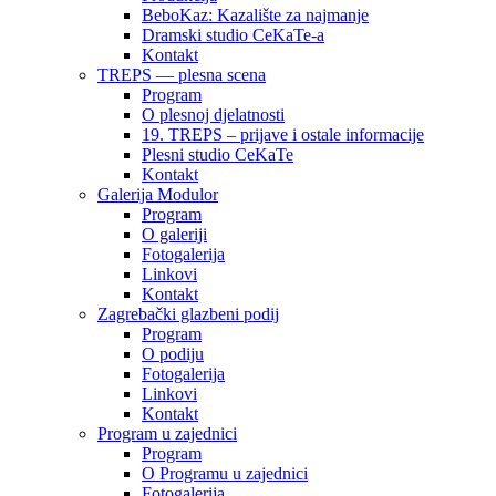
BeboKaz: Kazalište za najmanje
Dramski studio CeKaTe-a
Kontakt
TREPS — plesna scena
Program
O plesnoj djelatnosti
19. TREPS – prijave i ostale informacije
Plesni studio CeKaTe
Kontakt
Galerija Modulor
Program
O galeriji
Fotogalerija
Linkovi
Kontakt
Zagrebački glazbeni podij
Program
O podiju
Fotogalerija
Linkovi
Kontakt
Program u zajednici
Program
O Programu u zajednici
Fotogalerija