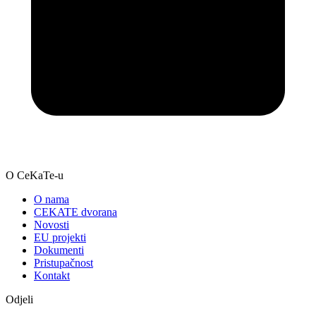
O CeKaTe-u
O nama
CEKATE dvorana
Novosti
EU projekti
Dokumenti
Pristupačnost
Kontakt
Odjeli