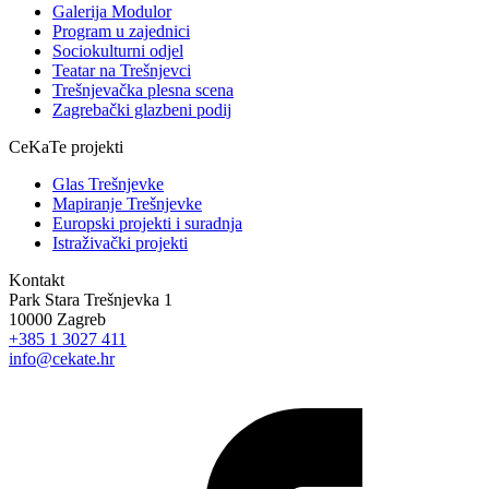
Galerija Modulor
Program u zajednici
Sociokulturni odjel
Teatar na Trešnjevci
Trešnjevačka plesna scena
Zagrebački glazbeni podij
CeKaTe projekti
Glas Trešnjevke
Mapiranje Trešnjevke
Europski projekti i suradnja
Istraživački projekti
Kontakt
Park Stara Trešnjevka 1
10000 Zagreb
+385 1 3027 411
info@cekate.hr