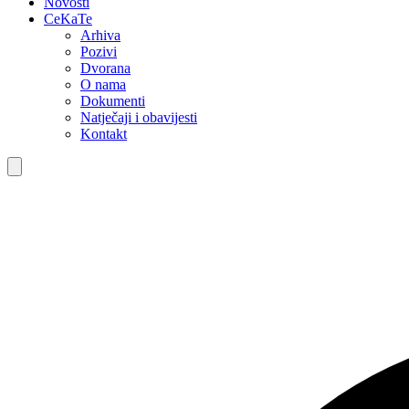
Novosti
CeKaTe
Arhiva
Pozivi
Dvorana
O nama
Dokumenti
Natječaji i obavijesti
Kontakt