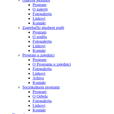
Galerija Modulor
Program
O galeriji
Fotogalerija
Linkovi
Kontakt
Zagrebački glazbeni podij
Program
O podiju
Fotogalerija
Linkovi
Kontakt
Program u zajednici
Program
O Programu u zajednici
Fotogalerija
Linkovi
Arhiva
Kontakt
Sociokulturni programi
Program
O Odjelu
Fotogalerija
Linkovi
Kontakt