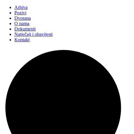
Arhiva
Pozivi
Dvorana
O nama
Dokumenti
Natječaji i obavijesti
Kontakt