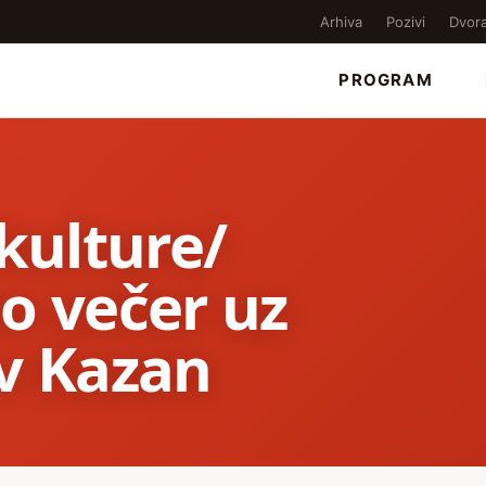
Arhiva
Pozivi
Dvor
PROGRAM
 kulture/
o večer uz
av Kazan