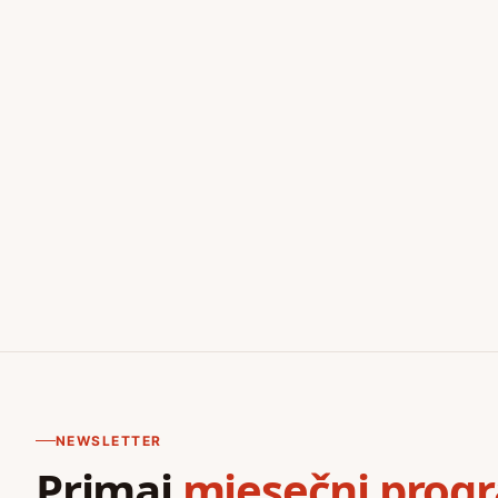
NEWSLETTER
Primaj
mjesečni prog