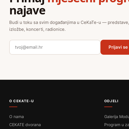
najave
Budi u toku sa svim događanjima u CeKaTe-u — predstave
izložbe, koncerti, radionice.
Prijavi se
O CEKATE-U
ODJELI
O nama
Galerija Modu
CEKATE dvorana
Program u za