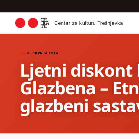
Centar za kulturu Trešnjevka
8. SRPNJA 2014.
Ljetni diskont
Glazbena – Etn
glazbeni sast