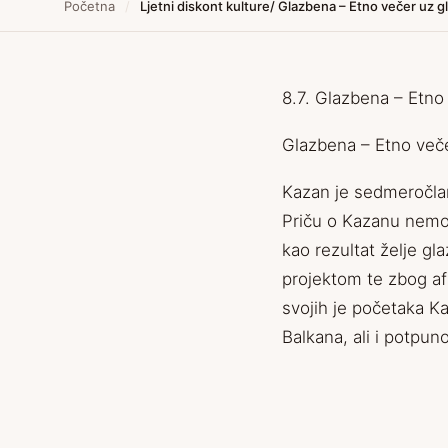
Početna
/
Ljetni diskont kulture/ Glazbena – Etno večer uz 
8.7. Glazbena – Etno
Glazbena – Etno več
Kazan je sedmeročlani
Priču o Kazanu nemog
kao rezultat želje gl
projektom te zbog af
svojih je početaka Ka
Balkana, ali i potpu