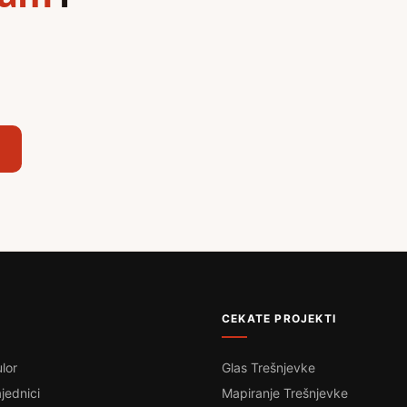
,
CEKATE PROJEKTI
lor
Glas Trešnjevke
jednici
Mapiranje Trešnjevke