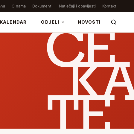
ana
O nama
Dokumenti
Natječaji i obavijesti
Kontakt
KALENDAR
ODJELI
NOVOSTI