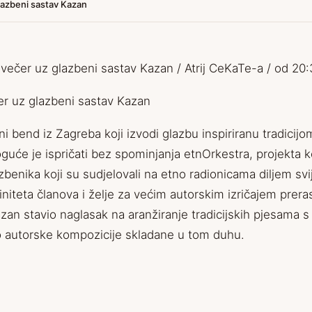
glazbeni sastav Kazan
 večer uz glazbeni sastav Kazan / Atrij CeKaTe-a / od 20
er uz glazbeni sastav Kazan
 bend iz Zagreba koji izvodi glazbu inspiriranu tradicijo
uće je ispričati bez spominjanja etnOrkestra, projekta ko
azbenika koji su sudjelovali na etno radionicama diljem sv
initeta članova i želje za većim autorskim izričajem prer
zan stavio naglasak na aranžiranje tradicijskih pjesama s
no autorske kompozicije skladane u tom duhu.