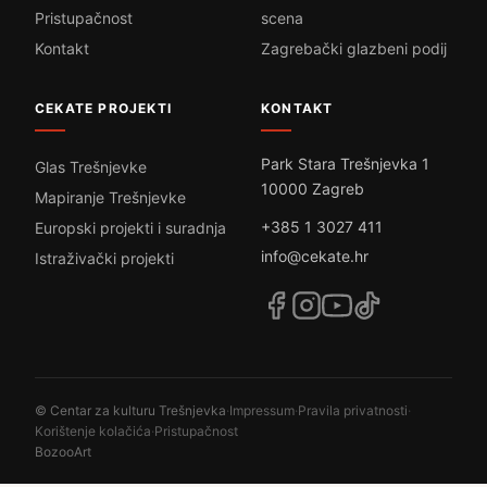
Pristupačnost
scena
Kontakt
Zagrebački glazbeni podij
CEKATE PROJEKTI
KONTAKT
Park Stara Trešnjevka 1
Glas Trešnjevke
10000 Zagreb
Mapiranje Trešnjevke
+385 1 3027 411
Europski projekti i suradnja
info@cekate.hr
Istraživački projekti
© Centar za kulturu Trešnjevka
·
Impressum
·
Pravila privatnosti
·
Korištenje kolačića
·
Pristupačnost
BozooArt