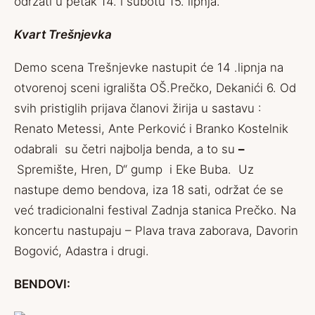
održati u petak 14. i subotu 15. lipnja.
Kvart Trešnjevka
Demo scena Trešnjevke nastupit će 14 .lipnja na
otvorenoj sceni igrališta OŠ.Prečko, Dekanići 6. Od
svih pristiglih prijava članovi žirija u sastavu :
Renato Metessi, Ante Perković i Branko Kostelnik
odabrali su četri najbolja benda, a to su
–
Spremište, Hren, D“ gump i Eke Buba. Uz
nastupe demo bendova, iza 18 sati, održat će se
već tradicionalni festival Zadnja stanica Prečko. Na
koncertu nastupaju – Plava trava zaborava, Davorin
Bogović, Adastra i drugi.
BENDOVI: