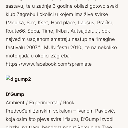
sastavu, te u zadnje 3 godine obilazi gotovo svaki
klub Zagrebu i okolici u kojem ima žive svirke
(Medika, Sax, Kset, Hard place, Lapsus, Praćka,
Route66, Soba, Time, INbar, Autsajder,…), dok
najvećim uspjehom smatraju nastup na “Imagine
festivalu 2007.” i MUN festu 2010., te na nekoliko
motorijada u okolici Zagreba.
https://www.facebook.com/spremiste
D’Gump
Ambient / Experimental / Rock
Predvođeni ženskim vokalom – Ivanom Pavlović,
koja osim što pjeva svira i flautu, D’Gump izvodi
glazbu na tragu bendova poput Porcupine Tree,