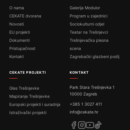
O nama
Galerija Modulor
CEKATE dvorana
Program u zajednici
Novosti
Sociokulturni odjel
EU projekti
Teatar na Trešnjevci
Dokumenti
Trešnjevačka plesna
Pristupačnost
scena
Kontakt
Zagrebački glazbeni podij
CEKATE PROJEKTI
KONTAKT
Park Stara Trešnjevka 1
Glas Trešnjevke
10000 Zagreb
Mapiranje Trešnjevke
+385 1 3027 411
Europski projekti i suradnja
info@cekate.hr
Istraživački projekti