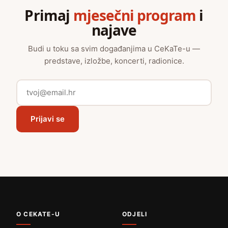
Primaj
mjesečni program
i
najave
Budi u toku sa svim događanjima u CeKaTe-u —
predstave, izložbe, koncerti, radionice.
Prijavi se
O CEKATE-U
ODJELI