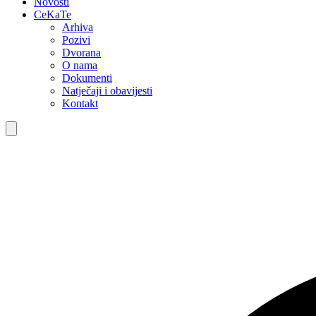
Novosti
CeKaTe
Arhiva
Pozivi
Dvorana
O nama
Dokumenti
Natječaji i obavijesti
Kontakt