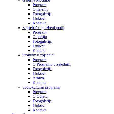
Galerija Modulor
Program
O galeriji
Fotogalerija
Linkovi
Kontakt
Zagrebački glazbeni podij
Program
O podiju
Fotogalerija
Linkovi
Kontakt
Program u zajednici
Program
O Programu u zajednici
Fotogalerija
Linkovi
Arhiva
Kontakt
Sociokulturni programi
Program
O Odjelu
Fotogalerija
Linkovi
Kontakt