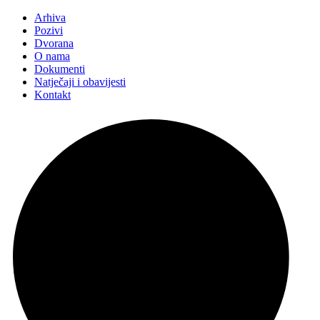
Arhiva
Pozivi
Dvorana
O nama
Dokumenti
Natječaji i obavijesti
Kontakt