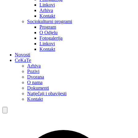
Linkovi
Arhiva
Kontakt
Sociokulturni programi
Program
O Odjelu
Fotogalerija
Linkovi
Kontakt
Novosti
CeKaTe
Arhiva
Pozivi
Dvorana
O nama
Dokumenti
Natječaji i obavijesti
Kontakt