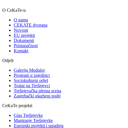
O CeKaTe-u
O nama
CEKATE dvorana
Novosti
EU projekti
Dokumenti
Pristupačnost
Kontakt
Odjeli
Galerija Modulor
Program u zajednici
Sociokulturni odjel
Teatar na Trešnjevci
Trešnjevačka plesna scena
Zagrebački glazbeni podij
CeKaTe projekti
Glas Trešnjevke
Mapiranje Trešnjevke
Europski projekti i suradnja