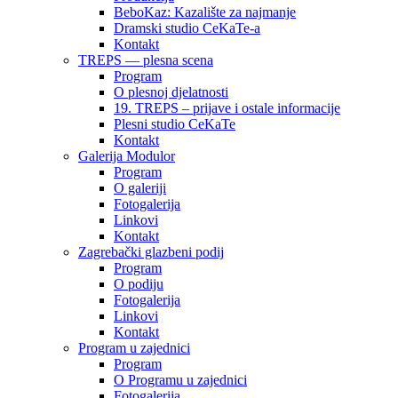
BeboKaz: Kazalište za najmanje
Dramski studio CeKaTe-a
Kontakt
TREPS — plesna scena
Program
O plesnoj djelatnosti
19. TREPS – prijave i ostale informacije
Plesni studio CeKaTe
Kontakt
Galerija Modulor
Program
O galeriji
Fotogalerija
Linkovi
Kontakt
Zagrebački glazbeni podij
Program
O podiju
Fotogalerija
Linkovi
Kontakt
Program u zajednici
Program
O Programu u zajednici
Fotogalerija