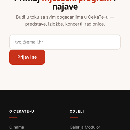
najave
Budi u toku sa svim događanjima u CeKaTe-u —
predstave, izložbe, koncerti, radionice.
Prijavi se
O CEKATE-U
ODJELI
O nama
Galerija Modulor