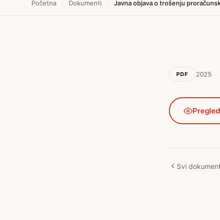
Početna
/
Dokumenti
/
Javna objava o trošenju proračuns
2025
PDF
Pregled
Svi dokument