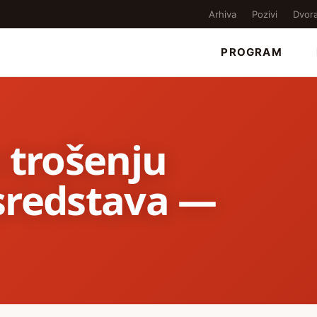
Arhiva
Pozivi
Dvor
PROGRAM
 trošenju
sredstava —