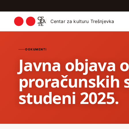
Centar za kulturu Trešnjevka
DOKUMENTI
Javna objava o
proračunskih 
studeni 2025.