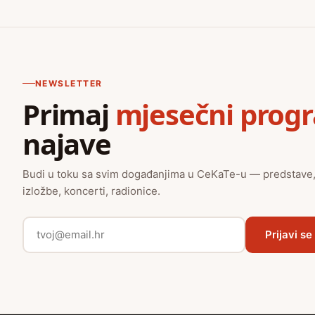
NEWSLETTER
Primaj
mjesečni prog
najave
Budi u toku sa svim događanjima u CeKaTe-u — predstave
izložbe, koncerti, radionice.
Prijavi se