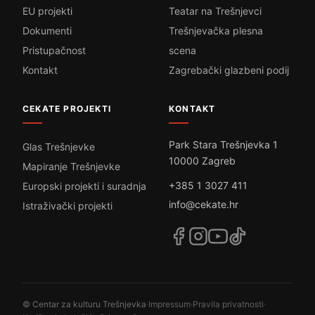
EU projekti
Teatar na Trešnjevci
Dokumenti
Trešnjevačka plesna
Pristupačnost
scena
Kontakt
Zagrebački glazbeni podij
CEKATE PROJEKTI
KONTAKT
Park Stara Trešnjevka 1
Glas Trešnjevke
10000 Zagreb
Mapiranje Trešnjevke
+385 1 3027 411
Europski projekti i suradnja
info@cekate.hr
Istraživački projekti
© Centar za kulturu Trešnjevka
·
Impressum
·
Pravila privatnosti
·