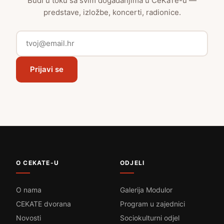
Budi u toku sa svim događanjima u CeKaTe-u —
predstave, izložbe, koncerti, radionice.
Prijavi se
O CEKATE-U
ODJELI
O nama
Galerija Modulor
CEKATE dvorana
Program u zajednici
Novosti
Sociokulturni odjel