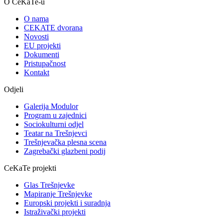
O CeKaTe-u
O nama
CEKATE dvorana
Novosti
EU projekti
Dokumenti
Pristupačnost
Kontakt
Odjeli
Galerija Modulor
Program u zajednici
Sociokulturni odjel
Teatar na Trešnjevci
Trešnjevačka plesna scena
Zagrebački glazbeni podij
CeKaTe projekti
Glas Trešnjevke
Mapiranje Trešnjevke
Europski projekti i suradnja
Istraživački projekti