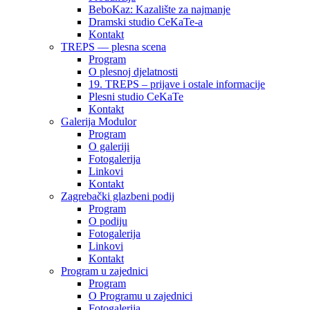
BeboKaz: Kazalište za najmanje
Dramski studio CeKaTe-a
Kontakt
TREPS — plesna scena
Program
O plesnoj djelatnosti
19. TREPS – prijave i ostale informacije
Plesni studio CeKaTe
Kontakt
Galerija Modulor
Program
O galeriji
Fotogalerija
Linkovi
Kontakt
Zagrebački glazbeni podij
Program
O podiju
Fotogalerija
Linkovi
Kontakt
Program u zajednici
Program
O Programu u zajednici
Fotogalerija