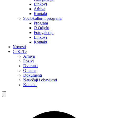
Linkovi
Arhiva
Kontakt
Sociokulturni programi
Program
O Odjelu
Fotogalerija
Linkovi
Kontakt
Novosti
CeKaTe
Arhiva
Pozivi
Dvorana
O nama
Dokumenti
Natječaji i obavijesti
Kontakt