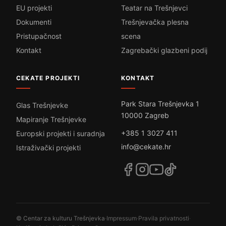
EU projekti
Teatar na Trešnjevci
Dokumenti
Trešnjevačka plesna
Pristupačnost
scena
Kontakt
Zagrebački glazbeni podij
CEKATE PROJEKTI
KONTAKT
Park Stara Trešnjevka 1
Glas Trešnjevke
10000 Zagreb
Mapiranje Trešnjevke
+385 1 3027 411
Europski projekti i suradnja
info@cekate.hr
Istraživački projekti
© Centar za kulturu Trešnjevka
·
Impressum
·
Pravila privatnosti
·