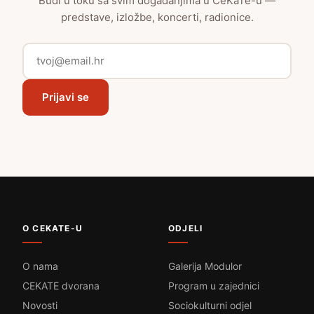
Budi u toku sa svim događanjima u CeKaTe-u —
predstave, izložbe, koncerti, radionice.
Prijavi se
O CEKATE-U
ODJELI
O nama
Galerija Modulor
CEKATE dvorana
Program u zajednici
Novosti
Sociokulturni odjel