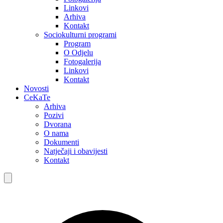
Linkovi
Arhiva
Kontakt
Sociokulturni programi
Program
O Odjelu
Fotogalerija
Linkovi
Kontakt
Novosti
CeKaTe
Arhiva
Pozivi
Dvorana
O nama
Dokumenti
Natječaji i obavijesti
Kontakt