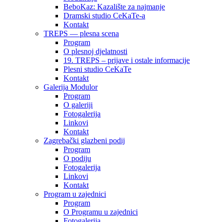
BeboKaz: Kazalište za najmanje
Dramski studio CeKaTe-a
Kontakt
TREPS — plesna scena
Program
O plesnoj djelatnosti
19. TREPS – prijave i ostale informacije
Plesni studio CeKaTe
Kontakt
Galerija Modulor
Program
O galeriji
Fotogalerija
Linkovi
Kontakt
Zagrebački glazbeni podij
Program
O podiju
Fotogalerija
Linkovi
Kontakt
Program u zajednici
Program
O Programu u zajednici
Fotogalerija