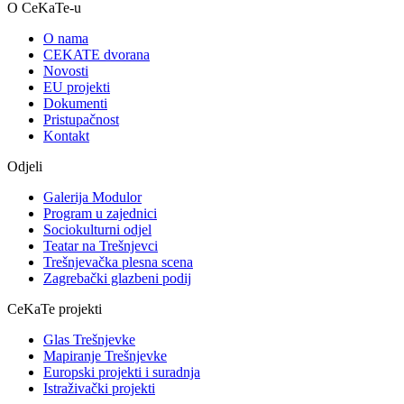
O CeKaTe-u
O nama
CEKATE dvorana
Novosti
EU projekti
Dokumenti
Pristupačnost
Kontakt
Odjeli
Galerija Modulor
Program u zajednici
Sociokulturni odjel
Teatar na Trešnjevci
Trešnjevačka plesna scena
Zagrebački glazbeni podij
CeKaTe projekti
Glas Trešnjevke
Mapiranje Trešnjevke
Europski projekti i suradnja
Istraživački projekti