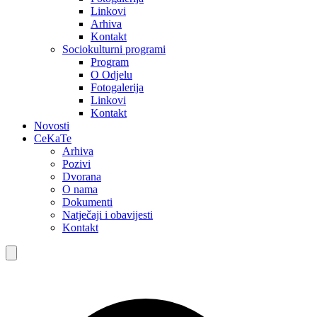
Linkovi
Arhiva
Kontakt
Sociokulturni programi
Program
O Odjelu
Fotogalerija
Linkovi
Kontakt
Novosti
CeKaTe
Arhiva
Pozivi
Dvorana
O nama
Dokumenti
Natječaji i obavijesti
Kontakt