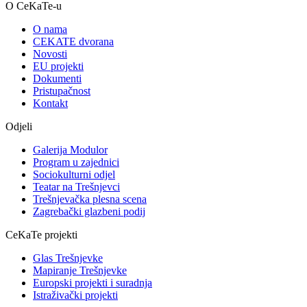
O CeKaTe-u
O nama
CEKATE dvorana
Novosti
EU projekti
Dokumenti
Pristupačnost
Kontakt
Odjeli
Galerija Modulor
Program u zajednici
Sociokulturni odjel
Teatar na Trešnjevci
Trešnjevačka plesna scena
Zagrebački glazbeni podij
CeKaTe projekti
Glas Trešnjevke
Mapiranje Trešnjevke
Europski projekti i suradnja
Istraživački projekti