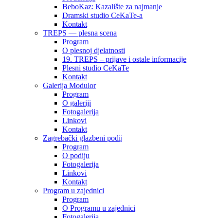
BeboKaz: Kazalište za najmanje
Dramski studio CeKaTe-a
Kontakt
TREPS — plesna scena
Program
O plesnoj djelatnosti
19. TREPS – prijave i ostale informacije
Plesni studio CeKaTe
Kontakt
Galerija Modulor
Program
O galeriji
Fotogalerija
Linkovi
Kontakt
Zagrebački glazbeni podij
Program
O podiju
Fotogalerija
Linkovi
Kontakt
Program u zajednici
Program
O Programu u zajednici
Fotogalerija