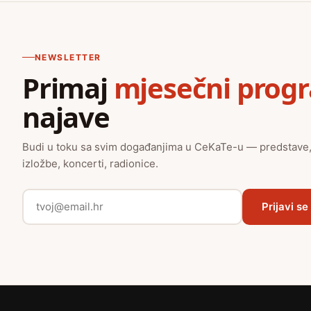
NEWSLETTER
Primaj
mjesečni prog
najave
Budi u toku sa svim događanjima u CeKaTe-u — predstave
izložbe, koncerti, radionice.
Prijavi se