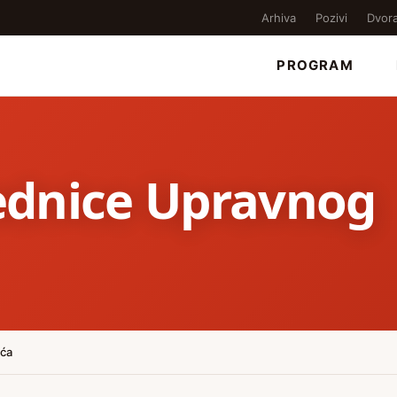
Arhiva
Pozivi
Dvor
PROGRAM
jednice Upravnog
eća