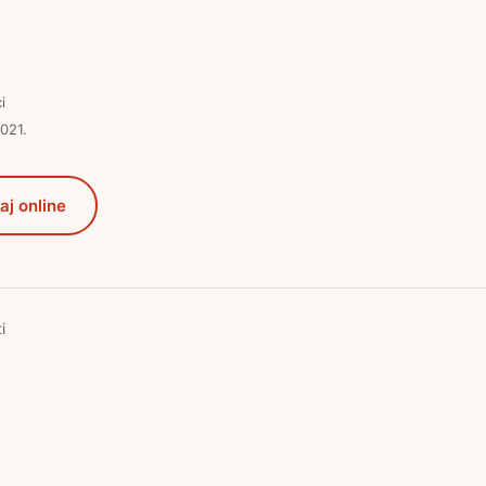
i
021.
aj online
i