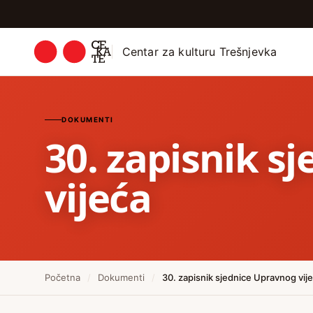
Centar za kulturu Trešnjevka
DOKUMENTI
30. zapisnik s
vijeća
Početna
/
Dokumenti
/
30. zapisnik sjednice Upravnog vij