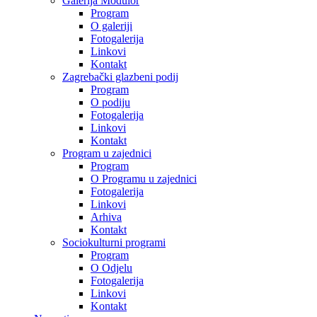
Galerija Modulor
Program
O galeriji
Fotogalerija
Linkovi
Kontakt
Zagrebački glazbeni podij
Program
O podiju
Fotogalerija
Linkovi
Kontakt
Program u zajednici
Program
O Programu u zajednici
Fotogalerija
Linkovi
Arhiva
Kontakt
Sociokulturni programi
Program
O Odjelu
Fotogalerija
Linkovi
Kontakt