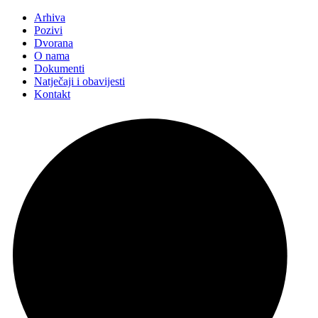
Arhiva
Pozivi
Dvorana
O nama
Dokumenti
Natječaji i obavijesti
Kontakt