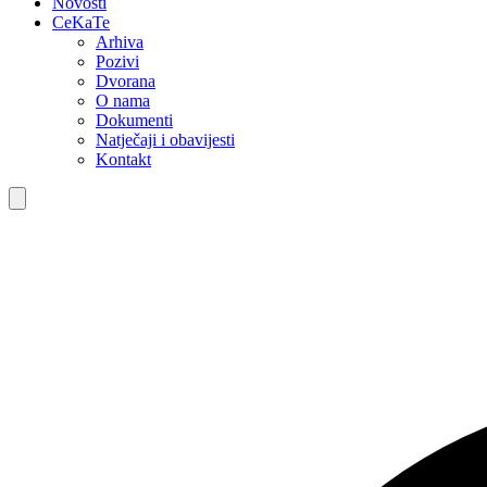
Novosti
CeKaTe
Arhiva
Pozivi
Dvorana
O nama
Dokumenti
Natječaji i obavijesti
Kontakt