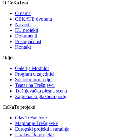
O CeKaTe-u
O nama
CEKATE dvorana
Novosti
EU projekti
Dokumenti
Pristupačnost
Kontakt
Odjeli
Galerija Modulor
Program u zajednici
Sociokulturni odjel
Teatar na Trešnjevci
Trešnjevačka plesna scena
Zagrebački glazbeni podij
CeKaTe projekti
Glas Trešnjevke
Mapiranje Trešnjevke
Europski projekti i suradnja
Istraživački projekti