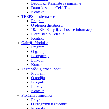
BeboKaz: Kazalište za najmanje
Dramski studio CeKaTe-a
Kontakt
TREPS — plesna scena
Program
O plesnoj djelatnosti
19. TREPS – prijave i ostale informacije
Plesni studio CeKaTe
Kontakt
Galerija Modulor
Program
O galeriji
Fotogalerija
Linkovi
Kontakt
Zagrebački glazbeni podij
Program
O podiju
Fotogalerija
Linkovi
Kontakt
Program u zajednici
Program
O Programu u zajednici
Fotogalerija