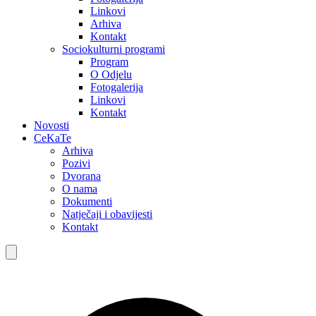
Linkovi
Arhiva
Kontakt
Sociokulturni programi
Program
O Odjelu
Fotogalerija
Linkovi
Kontakt
Novosti
CeKaTe
Arhiva
Pozivi
Dvorana
O nama
Dokumenti
Natječaji i obavijesti
Kontakt