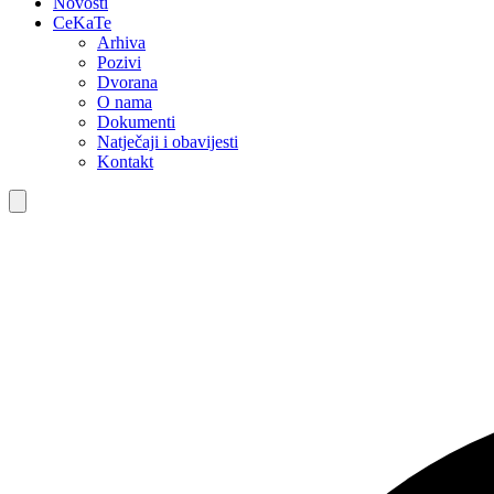
Novosti
CeKaTe
Arhiva
Pozivi
Dvorana
O nama
Dokumenti
Natječaji i obavijesti
Kontakt