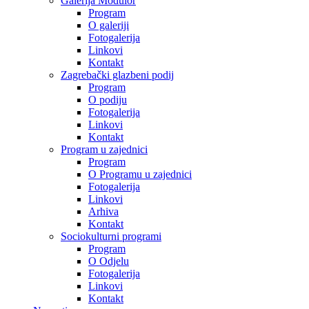
Galerija Modulor
Program
O galeriji
Fotogalerija
Linkovi
Kontakt
Zagrebački glazbeni podij
Program
O podiju
Fotogalerija
Linkovi
Kontakt
Program u zajednici
Program
O Programu u zajednici
Fotogalerija
Linkovi
Arhiva
Kontakt
Sociokulturni programi
Program
O Odjelu
Fotogalerija
Linkovi
Kontakt