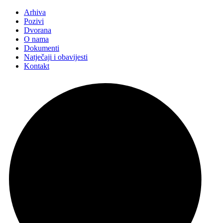
Arhiva
Pozivi
Dvorana
O nama
Dokumenti
Natječaji i obavijesti
Kontakt