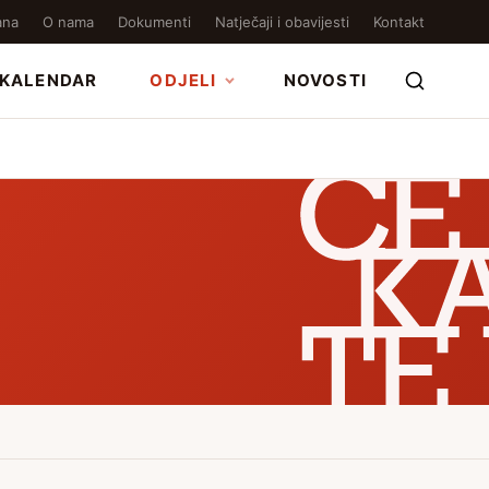
ana
O nama
Dokumenti
Natječaji i obavijesti
Kontakt
KALENDAR
ODJELI
NOVOSTI