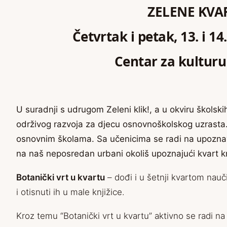
ZELENE KVA
Četvrtak i petak, 13. i 14
Centar za kulturu
U suradnji s udrugom Zeleni klik!, a u okviru školskih
održivog razvoja za djecu osnovnoškolskog uzrasta. 
osnovnim školama. Sa učenicima se radi na upoznav
na naš neposredan urbani okoliš upoznajući kvart k
Botanički vrt u kvartu
– dođi i u šetnji kvartom nauč
i otisnuti ih u male knjižice.
Kroz temu “Botanički vrt u kvartu” aktivno se radi n