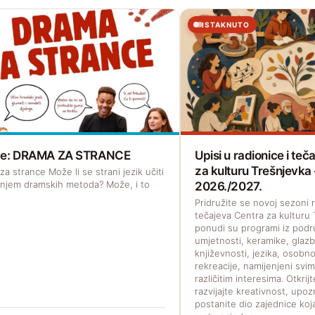
ISTAKNUTO
ave: DRAMA ZA STRANCE
Upisi u radionice i te
za kulturu Trešnjevka
a strance Može li se strani jezik učiti
enjem dramskih metoda? Može, i to
2026./2027.
Pridružite se novoj sezoni r
tečajeva Centra za kulturu 
ponudi su programi iz podr
umjetnosti, keramike, glazb
književnosti, jezika, osobno
rekreacije, namijenjeni svi
različitim interesima. Otkrij
razvijajte kreativnost, upoz
postanite dio zajednice koja