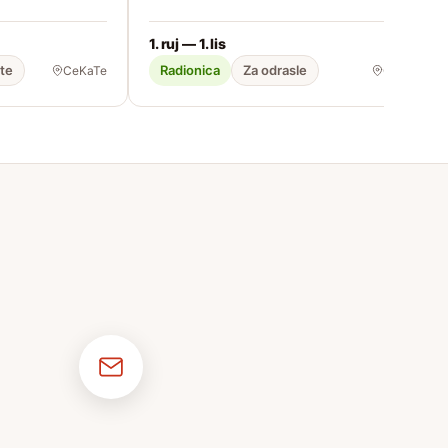
1. ruj — 1. lis
ste
Radionica
Za odrasle
CeKaTe
CeKaTe