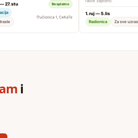
raste zajedno.
 — 27. stu
Besplatno
acija
1. ruj — 5. lis
učionica 1, CeKaTe
drasle
Radionica
Za sve uzra
ram
i
,