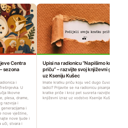
čajeve Centra
Upisi na radionicu “Napišimo kratku
 – sezona
priču” – razvijte svoj književni glas
uz Kseniju Kušec
adionica i
Imate kratku priču koju već dugo čuvate u
Trešnjevka. U
ladici? Prijavite se na radionicu pisanja
učja likovne
kratke priče i kroz pet susreta razvijte svoj
e, plesa, drame,
književni izraz uz vodstvo Ksenije Kušec.
g razvoja i
m generacijama i
te nove vještine,
najte nove ljude i
 uči, stvara i