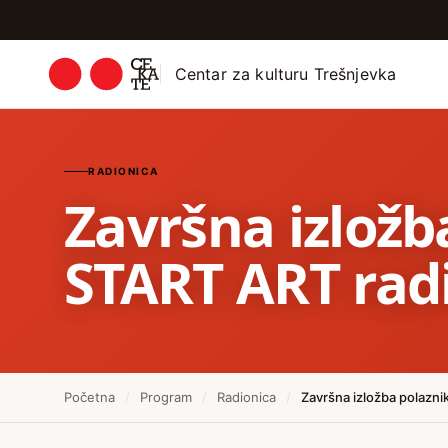
Centar za kulturu Trešnjevka
RADIONICA
Završna izložb
START ART rad
Početna
/
Program
/
Radionica
/
Završna izložba polazni