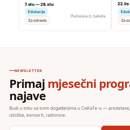
22. lis
7. stu — 28. stu
Edukacija
Eduk
učionica 3, CeKaTe
Za odrasle
Za o
NEWSLETTER
Primaj
mjesečni prog
najave
Budi u toku sa svim događanjima u CeKaTe-u — predstave
izložbe, koncerti, radionice.