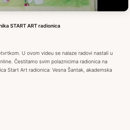
nika START ART radionica
četvrtkom. U ovom videu se nalaze radovi nastali u
 online. Čestitamo svim polaznicima radionica na
jica Start Art radionica: Vesna Šantak, akademska