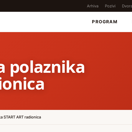
Arhiva
Pozivi
Dvor
PROGRAM
a polaznika
ionica
ka START ART radionica