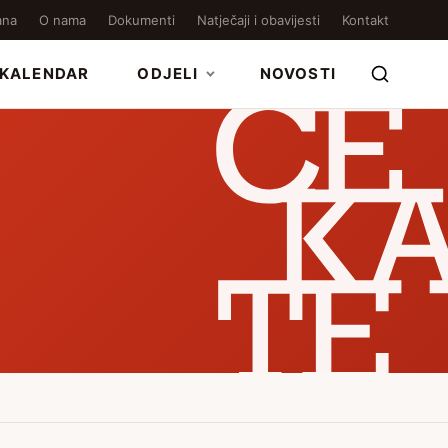
ana
O nama
Dokumenti
Natječaji i obavijesti
Kontakt
KALENDAR
ODJELI
NOVOSTI