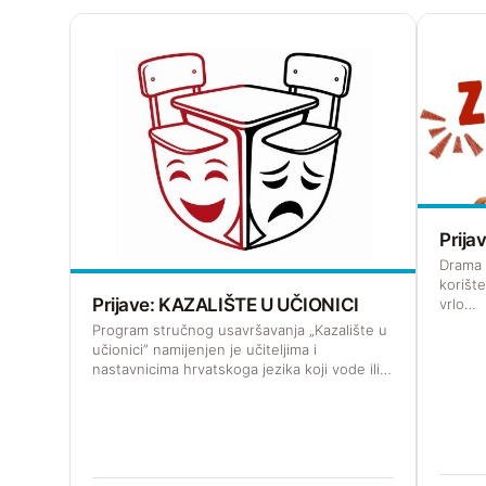
Prij
Drama z
korišt
Prijave: KAZALIŠTE U UČIONICI
vrlo…
Program stručnog usavršavanja „Kazalište u
učionici” namijenjen je učiteljima i
nastavnicima hrvatskoga jezika koji vode ili…