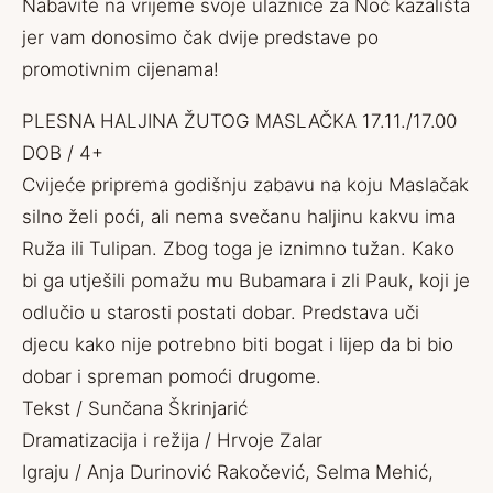
Nabavite na vrijeme svoje ulaznice za
Noć kazališta
jer vam donosimo čak dvije predstave po
promotivnim cijenama!
PLESNA HALJINA ŽUTOG MASLAČKA 17.11./17.00
DOB / 4+
Cvijeće priprema godišnju zabavu na koju Maslačak
silno želi poći, ali nema svečanu haljinu kakvu ima
Ruža ili Tulipan. Zbog toga je iznimno tužan. Kako
bi ga utješili pomažu mu Bubamara i zli Pauk, koji je
odlučio u starosti postati dobar. Predstava uči
djecu kako nije potrebno biti bogat i lijep da bi bio
dobar i spreman pomoći drugome.
Tekst / Sunčana Škrinjarić
Dramatizacija i režija / Hrvoje Zalar
Igraju / Anja Durinović Rakočević, Selma Mehić,