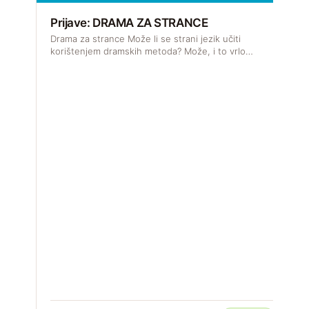
Prijave: DRAMA ZA STRANCE
Drama za strance Može li se strani jezik učiti
korištenjem dramskih metoda? Može, i to vrlo…
R
J
s
