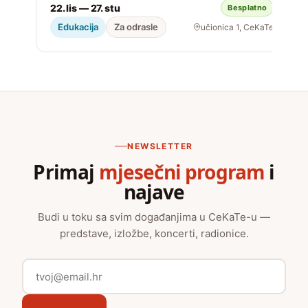
22. lis — 27. stu
Besplatno
S
Edukacija
Za odrasle
učionica 1, CeKaTe
NEWSLETTER
Primaj
mjesečni program
i
najave
Budi u toku sa svim događanjima u CeKaTe-u —
predstave, izložbe, koncerti, radionice.