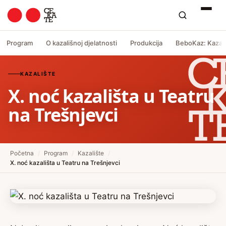
Program
O kazališnoj djelatnosti
Produkcija
BeboKaz: Kazali
KAZALIŠTE
X. noć kazališta u Teatru
na Trešnjevci
Početna
/
Program
/
Kazalište
/
X. noć kazališta u Teatru na Trešnjevci