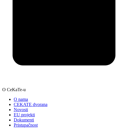
O CeKaTe-u
O nama
CEKATE dvorana
Novosti
EU projekti
Dokumenti
Pristupačnost