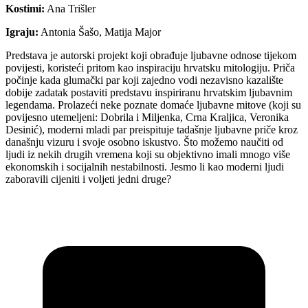
Kostimi:
Ana Trišler
Igraju:
Antonia Šašo, Matija Major
Predstava je autorski projekt koji obrađuje ljubavne odnose tijekom
povijesti, koristeći pritom kao inspiraciju hrvatsku mitologiju. Priča
počinje kada glumački par koji zajedno vodi nezavisno kazalište
dobije zadatak postaviti predstavu inspiriranu hrvatskim ljubavnim
legendama. Prolazeći neke poznate domaće ljubavne mitove (koji su
povijesno utemeljeni: Dobrila i Miljenka, Crna Kraljica, Veronika
Desinić), moderni mladi par preispituje tadašnje ljubavne priče kroz
današnju vizuru i svoje osobno iskustvo. Što možemo naučiti od
ljudi iz nekih drugih vremena koji su objektivno imali mnogo više
ekonomskih i socijalnih nestabilnosti. Jesmo li kao moderni ljudi
zaboravili cijeniti i voljeti jedni druge?