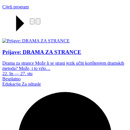
Cijeli program
Prijave: DRAMA ZA STRANCE
Drama za strance Može li se strani jezik učiti korištenjem dramskih
metoda? Može, i to vrlo…
22. lis — 27. stu
Besplatno
Edukacija
Za odrasle