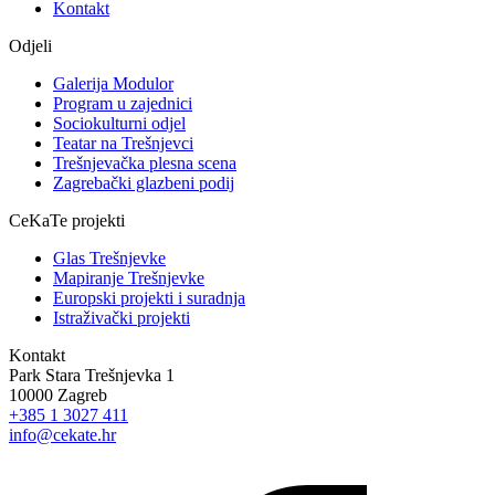
Kontakt
Odjeli
Galerija Modulor
Program u zajednici
Sociokulturni odjel
Teatar na Trešnjevci
Trešnjevačka plesna scena
Zagrebački glazbeni podij
CeKaTe projekti
Glas Trešnjevke
Mapiranje Trešnjevke
Europski projekti i suradnja
Istraživački projekti
Kontakt
Park Stara Trešnjevka 1
10000 Zagreb
+385 1 3027 411
info@cekate.hr