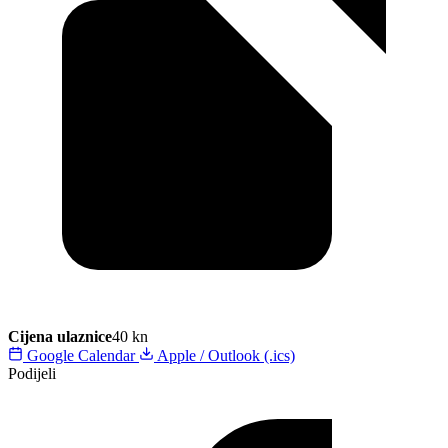
Cijena ulaznice
40 kn
Google Calendar
Apple / Outlook (.ics)
Podijeli