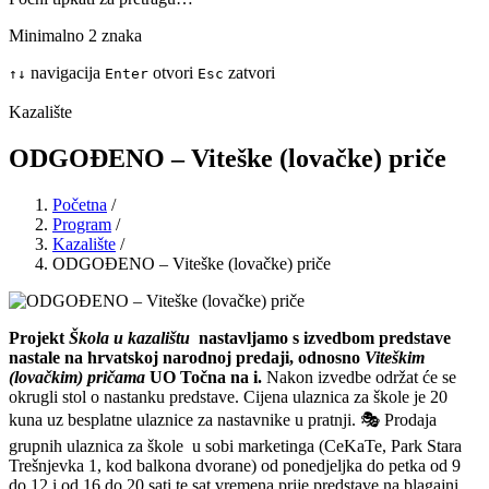
Minimalno 2 znaka
navigacija
otvori
zatvori
↑
↓
Enter
Esc
Kazalište
ODGOĐENO – Viteške (lovačke) priče
Početna
/
Program
/
Kazalište
/
ODGOĐENO – Viteške (lovačke) priče
Projekt
Škola u kazalištu
nastavljamo s izvedbom predstave
nastale na hrvatskoj narodnoj predaji, odnosno
Viteškim
(lovačkim) pričama
UO Točna na i.
Nakon izvedbe održat će se
okrugli stol o nastanku predstave. Cijena ulaznica za škole je 20
kuna uz besplatne ulaznice za nastavnike u pratnji. 🎭 Prodaja
grupnih ulaznica za škole u sobi marketinga (CeKaTe, Park Stara
Trešnjevka 1, kod balkona dvorane) od ponedjeljka do petka od 9
do 12 i od 16 do 20 sati te sat vremena prije predstave na blagajni