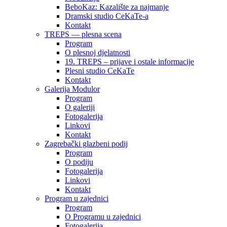
BeboKaz: Kazalište za najmanje
Dramski studio CeKaTe-a
Kontakt
TREPS — plesna scena
Program
O plesnoj djelatnosti
19. TREPS – prijave i ostale informacije
Plesni studio CeKaTe
Kontakt
Galerija Modulor
Program
O galeriji
Fotogalerija
Linkovi
Kontakt
Zagrebački glazbeni podij
Program
O podiju
Fotogalerija
Linkovi
Kontakt
Program u zajednici
Program
O Programu u zajednici
Fotogalerija