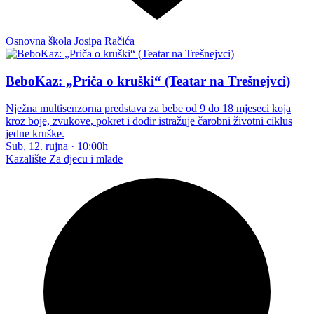
Osnovna škola Josipa Račića
BeboKaz: „Priča o kruški“ (Teatar na Trešnejvci)
Nježna multisenzorna predstava za bebe od 9 do 18 mjeseci koja
kroz boje, zvukove, pokret i dodir istražuje čarobni životni ciklus
jedne kruške.
Sub, 12. rujna
·
10:00h
Kazalište
Za djecu i mlade