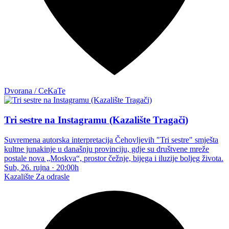
Dvorana / CeKaTe
Tri sestre na Instagramu (Kazalište Tragači)
Suvremena autorska interpretacija Čehovljevih "Tri sestre" smješta
kultne junakinje u današnju provinciju, gdje su društvene mreže
postale nova „Moskva“, prostor čežnje, bijega i iluzije boljeg života.
Sub, 26. rujna
·
20:00h
Kazalište
Za odrasle