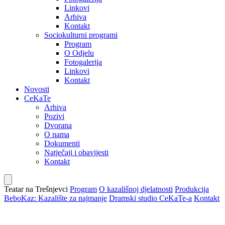
Linkovi
Arhiva
Kontakt
Sociokulturni programi
Program
O Odjelu
Fotogalerija
Linkovi
Kontakt
Novosti
CeKaTe
Arhiva
Pozivi
Dvorana
O nama
Dokumenti
Natječaji i obavijesti
Kontakt
Teatar na Trešnjevci
Program
O kazališnoj djelatnosti
Produkcija
BeboKaz: Kazalište za najmanje
Dramski studio CeKaTe-a
Kontakt