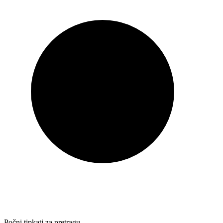
Počni tipkati za pretragu…