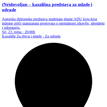
(Ne)dovoljan – kazališna predstava za mlade i
odrasle
Autorska diplomska predstava studenata glume ADU koja kroz
intimne priče maturanata progovara o mentalnom zdravlju, identitetu
i odrastanju.
Sri, 23. rujna
·
20:00h
Kazalište
Za djecu i mlade · Za odrasle