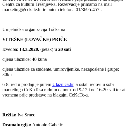
Centra za kulturu Trešnjevka. Rezervacije primamo na mail
marketing@cekate.hr te putem telefona 01/3695-457 .
Umjetnička organizacija Točka na i
VITEŠKE (LOVAČKE) PRIČE
Izvedba:
13.3.2020.
(petak)
u 20 sati
cijena ulaznice: 40 kuna
cijena ulaznice za studente, umirovljenike, nezaposlene i grupe:
30kn
6-8. red u prodaji je putem
Ulaznica.hr
, a ostali redovi u sobi
marketinga CeKaTe-a radnim danom od 9-12 i od 16-20 sati te sat
vremena prije predstave na blagajni CeKaTe-a.
Režija:
Iva Srnec
Dramaturgija:
Antonio Gabelić