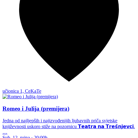
učionica 1, CeKaTe
Romeo i Julija (premijera)
Jedna od najljepših i najizvođenijih ljubavnih priča svjetske
književnosti uskoro stiže na pozornicu 𝗧𝗲𝗮𝘁𝗿𝗮 𝗻𝗮 𝗧𝗿𝗲𝘀̌𝗻𝗷𝗲𝘃𝗰𝗶.
…
Sub, 12. rujna
·
20:00h