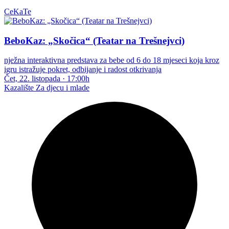
CeKaTe
BeboKaz: „Skočica“ (Teatar na Trešnejvci)
nježna interaktivna predstava za bebe od 6 do 18 mjeseci koja kroz
igru istražuje pokret, odbijanje i radost otkrivanja
Čet, 22. listopada
·
17:00h
Kazalište
Za djecu i mlade