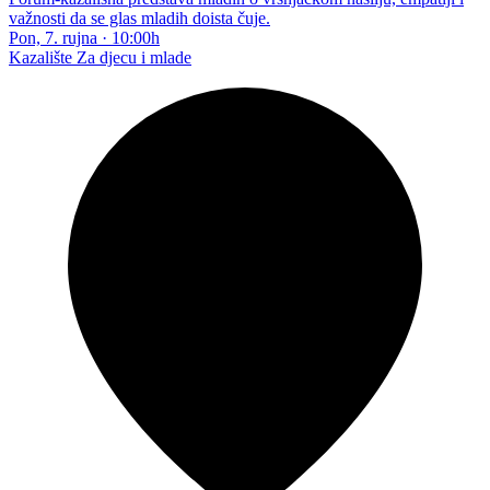
važnosti da se glas mladih doista čuje.
Pon, 7. rujna
·
10:00h
Kazalište
Za djecu i mlade