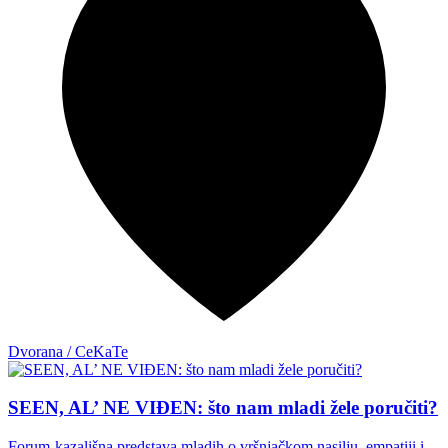
Dvorana / CeKaTe
SEEN, AL’ NE VIĐEN: što nam mladi žele poručiti?
Forum-kazališna predstava mladih o vršnjačkom nasilju, empatiji i