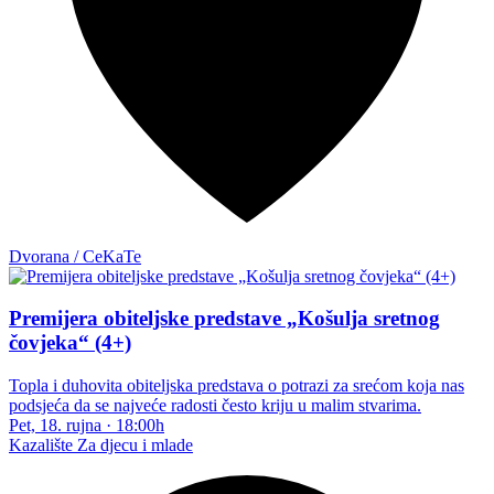
Dvorana / CeKaTe
Premijera obiteljske predstave „Košulja sretnog
čovjeka“ (4+)
Topla i duhovita obiteljska predstava o potrazi za srećom koja nas
podsjeća da se najveće radosti često kriju u malim stvarima.
Pet, 18. rujna
·
18:00h
Kazalište
Za djecu i mlade