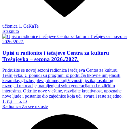
učionica 1, CeKaTe
Istaknuto
Upisi u radionice i tečajeve Centra za kulturu
Trešnjevka – sezona 2026./2027.
Pridružite se novoj sezoni radionica i tečajeva Centra za kulturu
Trešnjevka. U ponudi su programi iz područja likovne umjetnosti,
keramike, glazbe, plesa, drame, književnosti, jezika, osobnog
razvoja i rekreacije, namijenjeni svim generacijama i različitim
interesima. Otkrijte nove vještine, razvijajte kreativnost, upoznajte
nove ljude i postanite dio zajednice koja uči, stvara i raste zajedno.
1. ruj — 5. lis
Radionica
Za sve uzraste