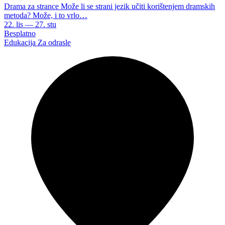
Drama za strance Može li se strani jezik učiti korištenjem dramskih
metoda? Može, i to vrlo…
22. lis — 27. stu
Besplatno
Edukacija
Za odrasle