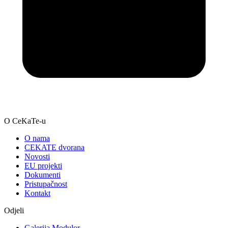
O CeKaTe-u
O nama
CEKATE dvorana
Novosti
EU projekti
Dokumenti
Pristupačnost
Kontakt
Odjeli
Galerija Modulor