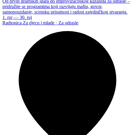
Od prvih dramskih igara do improvizacijskog kazališta za odrasle –
pridružite se programima koji razvijaju maštu, govor,
samopouzdanje, scensku prisutnost i radost zajedničkog stvaranja.
1. ruj — 30. ruj
Radionica
Za djecu i mlade · Za odrasle