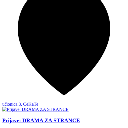
učionica 3, CeKaTe
Prijave: DRAMA ZA STRANCE