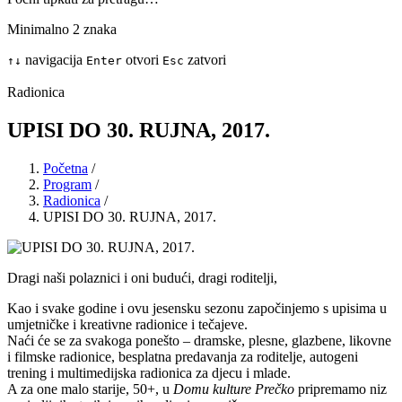
Minimalno 2 znaka
navigacija
otvori
zatvori
↑
↓
Enter
Esc
Radionica
UPISI DO 30. RUJNA, 2017.
Početna
/
Program
/
Radionica
/
UPISI DO 30. RUJNA, 2017.
Dragi naši polaznici i oni budući, dragi roditelji,
Kao i svake godine i ovu jesensku sezonu započinjemo s upisima u
umjetničke i kreativne radionice i tečajeve.
Naći će se za svakoga ponešto – dramske, plesne, glazbene, likovne
i filmske radionice, besplatna predavanja za roditelje, autogeni
trening i multimedijska radionica za djecu i mlade.
A za one malo starije, 50+, u
Domu kulture Prečko
pripremamo niz