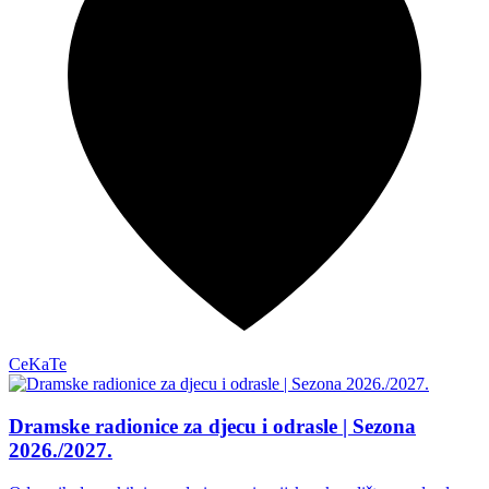
CeKaTe
Dramske radionice za djecu i odrasle | Sezona
2026./2027.