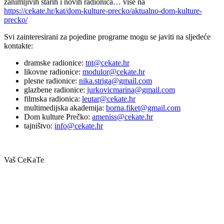
zanimljivih starih i novih radionica… više na
https://cekate.hr/kat/dom-kulture-precko/aktualno-dom-kulture-
precko/
Svi zainteresirani za pojedine programe mogu se javiti na sljedeće
kontakte:
dramske radionice:
tnt@cekate.hr
likovne radionice:
modulor@cekate.hr
plesne radionice:
nika.striga@gmail.com
glazbene radionice:
jurkovicmarina@gmail.com
filmska radionica:
leutar@cekate.hr
multimedijska akademija:
borna.fiket@gmail.com
Dom kulture Prečko:
ameniss@cekate.hr
tajništvo:
info@cekate.hr
Vaš CeKaTe