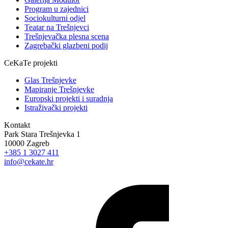
Program u zajednici
Sociokulturni odjel
Teatar na Trešnjevci
Trešnjevačka plesna scena
Zagrebački glazbeni podij
CeKaTe projekti
Glas Trešnjevke
Mapiranje Trešnjevke
Europski projekti i suradnja
Istraživački projekti
Kontakt
Park Stara Trešnjevka 1
10000 Zagreb
+385 1 3027 411
info@cekate.hr