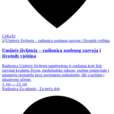
CeKaTe
Umijeće življenja – radionica osobnog razvoja i
životnih vještina
Radionica Umijeće življenja namijenjena je osobama koje žele
razvijati kvalitetu života, međuljudske odnose, osobne potencijale i
unutarnju ravnotežu kroz suvremenu psihologiju, life coaching i
iskustveno učenje.
1. ruj — 23. ruj
Radionica
Za odrasle · Za treću dob