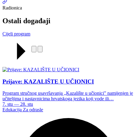
Radionica
Ostali događaji
Cijeli program
Prijave: KAZALIŠTE U UČIONICI
Program stručnog usavršavanja „Kazalište u učionici” namijenjen je
učiteljima i nastavnicima hrvatskoga jezika koji vode ili…
7. stu — 28. stu
Edukacija
Za odrasle