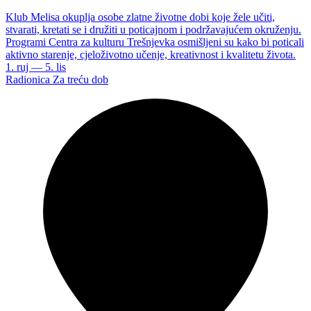
Klub Melisa okuplja osobe zlatne životne dobi koje žele učiti,
stvarati, kretati se i družiti u poticajnom i podržavajućem okruženju.
Programi Centra za kulturu Trešnjevka osmišljeni su kako bi poticali
aktivno starenje, cjeloživotno učenje, kreativnost i kvalitetu života.
1. ruj — 5. lis
Radionica
Za treću dob