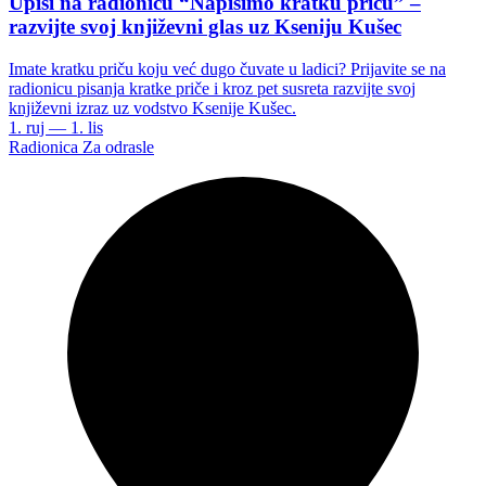
Upisi na radionicu “Napišimo kratku priču” –
razvijte svoj književni glas uz Kseniju Kušec
Imate kratku priču koju već dugo čuvate u ladici? Prijavite se na
radionicu pisanja kratke priče i kroz pet susreta razvijte svoj
književni izraz uz vodstvo Ksenije Kušec.
1. ruj — 1. lis
Radionica
Za odrasle