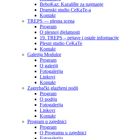
BeboKaz: Kazalište za najmanje
Dramski studio CeKaTe-a
Kontakt
TREPS — plesna scena
Program
O plesnoj djelatnosti
19. TREPS – prijave i ostale informacije
Plesni studio CeKaTe
Kontakt
Galerija Modulor
Program
O galeriji
Fotogalerija
Linkovi
Kontakt
Zagrebački glazbeni podij
Program
O podiju
Fotogalerija
Linkovi
Kontakt
Program u zajednici
Program
O Programu u zajednici
Fotogalerija