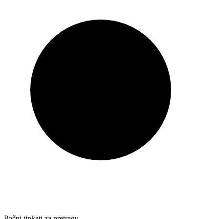
Počni tipkati za pretragu…