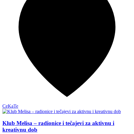
CeKaTe
Klub Melisa – radionice i tečajevi za aktivnu i
kreativnu dob