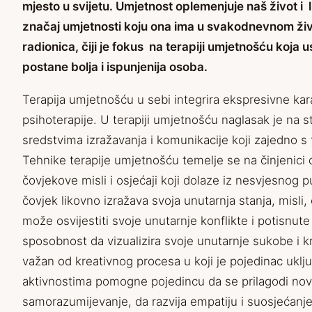
mjesto u svijetu. Umjetnost oplemenjuje naš život i l
značaj umjetnosti koju ona ima u svakodnevnom živo
radionica, čiji je fokus na terapiji umjetnošću koj
postane bolja i ispunjenija osoba.
Terapija umjetnošću u sebi integrira ekspresivne kara
psihoterapije. U terapiji umjetnošću naglasak je na
sredstvima izražavanja i komunikacije koji zajedno s
Tehnike terapije umjetnošću temelje se na činjenici 
čovjekove misli i osjećaji koji dolaze iz nesvjesnog p
čovjek likovno izražava svoja unutarnja stanja, misli, 
može osvijestiti svoje unutarnje konflikte i potisnut
sposobnost da vizualizira svoje unutarnje sukobe i k
važan od kreativnog procesa u koji je pojedinac uklju
aktivnostima pomogne pojedincu da se prilagodi novo
samorazumijevanje, da razvija empatiju i suosjećanje 