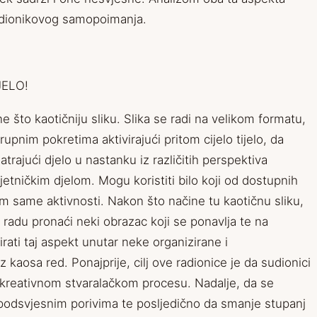
sudionikovog samopoimanja.
JELO!
ne što kaotičniju sliku. Slika se radi na velikom formatu,
rupnim pokretima aktivirajući pritom cijelo tijelo, da
trajući djelo u nastanku iz različitih perspektiva
umjetničkim djelom. Mogu koristiti bilo koji od dostupnih
kom same aktivnosti. Nakon što načine tu kaotičnu sliku,
m radu pronaći neki obrazac koji se ponavlja te na
irati taj aspekt unutar neke organizirane i
z kaosa red. Ponajprije, cilj ove radionice je da sudionici
 u kreativnom stvaralačkom procesu. Nadalje, da se
podsvjesnim porivima te posljedično da smanje stupanj