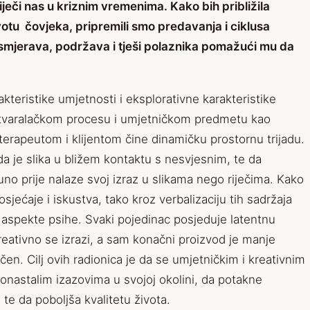
iječi nas u kriznim vremenima. Kako bih približila
tu čovjeka, pripremili smo predavanja i ciklusa
a usmjerava, podržava i tješi polaznika pomažući mu da
kteristike umjetnosti i eksplorativne karakteristike
 stvaralačkom procesu i umjetničkom predmetu kao
 terapeutom i klijentom čine dinamičku prostornu trijadu.
da je slika u bližem kontaktu s nesvjesnim, te da
uno prije nalaze svoj izraz u slikama nego riječima. Kako
osjećaje i iskustva, tako kroz verbalizaciju tih sadržaja
e aspekte psihe. Svaki pojedinac posjeduje latentnu
reativno se izrazi, a sam konačni proizvod je manje
čen. Cilj ovih radionica je da se umjetničkim i kreativnim
nastalim izazovima u svojoj okolini, da potakne
te da poboljša kvalitetu života.