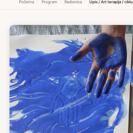
Početna
/
Program
/
Radionica
/
Upis / Art terapija / cik