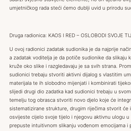
umjetničkog rada steći ćemo dublji uvid u prirodu 
Druga radionica: KAOS I RED – OSLOBODI SVOJE TI
U ovoj radionici zadatak sudionika je da najprije nači
a zadatak voditelja je da potiče sudionike da slikaju k
kruže oko slike i razgledavaju je sa svih strana. Proma
sudionici trebaju stvoriti aktivni dijalog s vlastitim 
materijala te ih slobodno mijenjati i kombinirati tije
slijedi drugi dio zadatka kad sudionici trebaju u svo
temelju tog obrasca stvoriti novo djelo koje će integr
sistematizirane strukture, drugim riječima stvorit će i
osvijeste cijelo svoje tijelo i njegovu aktivnu ulogu
prepuste intuitivnom slikanju vođenom emocijama i 