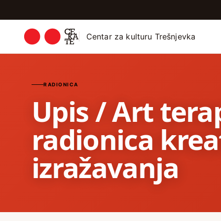
Centar za kulturu Trešnjevka
RADIONICA
Upis / Art terap
radionica kre
izražavanja