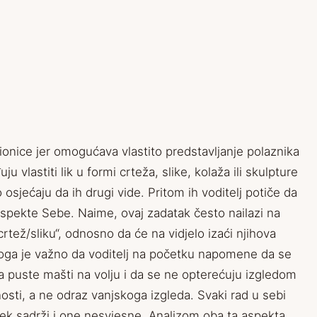
ionice jer omogućava vlastito predstavljanje polaznika
u vlastiti lik u formi crteža, slike, kolaža ili skulpture
 osjećaju da ih drugi vide. Pritom ih voditelj potiče da
 aspekte Sebe. Naime, ovaj zadatak često nailazi na
rtež/sliku“, odnosno da će na vidjelo izaći njihova
toga je važno da voditelj na početku napomene da se
 da puste mašti na volju i da se ne opterećuju izgledom
nosti, a ne odraz vanjskoga izgleda. Svaki rad u sebi
jek sadrži i one nesvjesne. Analizom oba ta aspekta