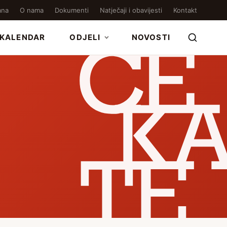
ana
O nama
Dokumenti
Natječaji i obavijesti
Kontakt
KALENDAR
ODJELI
NOVOSTI