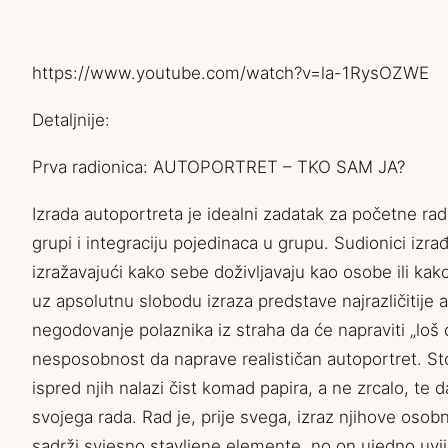
https://www.youtube.com/watch?v=la-1RysOZWE
Detaljnije:
Prva radionica: AUTOPORTRET – TKO SAM JA?
Izrada autoportreta je idealni zadatak za početne rad
grupi i integraciju pojedinaca u grupu. Sudionici izrađuj
izražavajući kako sebe doživljavaju kao osobe ili kako
uz apsolutnu slobodu izraza predstave najrazličitije
negodovanje polaznika iz straha da će napraviti „loš c
nesposobnost da naprave realističan autoportret. S
ispred njih nalazi čist komad papira, a ne zrcalo, te
svojega rada. Rad je, prije svega, izraz njihove osob
sadrži svjesno stavljene elemente, no on ujedno uvi