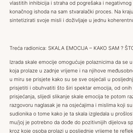
vlastitih inhibicija i straha od pogrešaka i negativ
konačnog ishoda na sam stvaralački proces. Na kraju
sintetizirati svoje misli i doživljaje u jednu koherentn
Treća radionica: SKALA EMOCIJA – KAKO SAM ? ŠT
Izrada skale emocije omogućuje polaznicima da se u
koja prolaze u zadnje vrijeme i na njihove međusobne
u miru se prisjete kako su se sve osjećali u posljedn
prisjetiti i obuhvatiti što širi spektar emocija, od onih
prisjećanja, slijedi slikanje skale emocija te potom
razgovoru naglasak je na osjećajima i mislima koji su 
sudionika o tome kako je ta skala izgledala u prošlost
mu/joj je potrebno da dođe do pozitivnijih dijelova spe
kroz koje osoba prolazi u posljednje vrijeme te reflekt