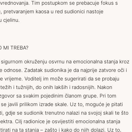
nog vrednovanja. Tim postupkom se prebacuje fokus s
, pretvaranjem kaosa u red sudionici nastoje
u cjelinu.
O MI TREBA?
 sigurnom okruženju osvrnu na emocionalna stanja kroz
 odnose. Zadatak sudionika je da najprije zatvore oči i
je vrijeme. Voditelj im može sugerirati da se probaju
 težih i tužnijih, do onih lakših i radosnijih. Nakon
 razgovor sa svakim pojedinim članom grupe. Pri tom
se javili prilikom izrade skale. Uz to, moguće je pitati
i, gdje se sudionik trenutno nalazi na svojoj skali te što
ktra. Cilj radionice je osvijestiti emocionalna stanja
irati na ta stanja – zašto i kako do njih dolazi. Uz to,