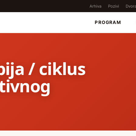
Arhiva
Pozivi
Dvor
PROGRAM
ija / ciklus
ativnog