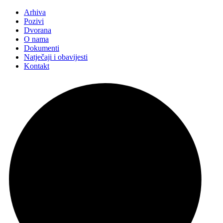
Arhiva
Pozivi
Dvorana
O nama
Dokumenti
Natječaji i obavijesti
Kontakt