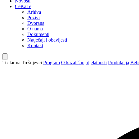
Novosti
CeKaTe
Arhiva
Pozivi
Dvorana
O nama
Dokumenti
Natječaji i obavijesti
Kontakt
Teatar na Trešnjevci
Program
O kazališnoj djelatnosti
Produkcija
Bebo