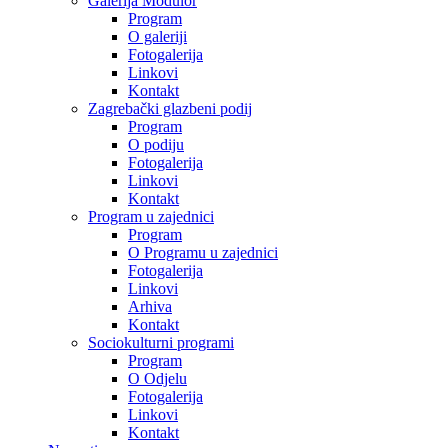
Galerija Modulor
Program
O galeriji
Fotogalerija
Linkovi
Kontakt
Zagrebački glazbeni podij
Program
O podiju
Fotogalerija
Linkovi
Kontakt
Program u zajednici
Program
O Programu u zajednici
Fotogalerija
Linkovi
Arhiva
Kontakt
Sociokulturni programi
Program
O Odjelu
Fotogalerija
Linkovi
Kontakt