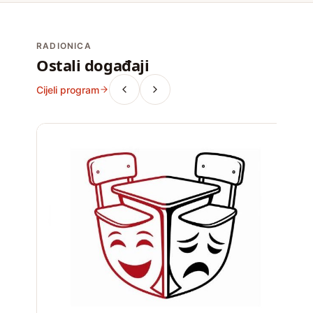
RADIONICA
Ostali događaji
Cijeli program
D