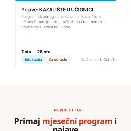
k
Prijave: KAZALIŠTE U UČIONICI
Program stručnog usavršavanja „Kazalište u
učionici” namijenjen je učiteljima i nastavnicima
hrvatskoga jezika koji vode ili…
2
7. stu — 28. stu
Edukacija
Za odrasle
učionica 3, CeKaTe
NEWSLETTER
Primaj
mjesečni program
i
najave