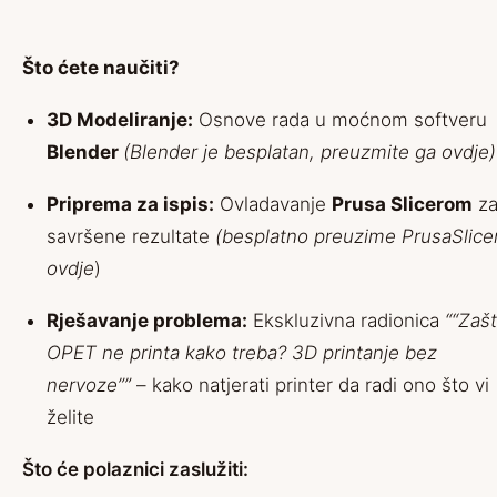
Što ćete naučiti?
3D Modeliranje:
Osnove rada u moćnom softveru
Blender
(Blender je besplatan, preuzmite ga
ovdje
)
Priprema za ispis:
Ovladavanje
Prusa Slicerom
z
savršene rezultate
(besplatno preuzime PrusaSlice
ovdje
)
Rješavanje problema:
Ekskluzivna radionica
““Zaš
OPET ne printa kako treba? 3D printanje bez
nervoze””
– kako natjerati printer da radi ono što vi
želite
Što će polaznici zaslužiti: