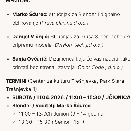
MENTORI:
Marko Šćurec:
stručnjak za Blender i digitalno
oblikovanje (
Prava planina d.o.o.)
Danijel Višnjić:
Stručnjak za Prusa Slicer i tehničk
pripremu modela (
DVision_tech j.d.o.o.)
Sanja Ovčarić:
Dizajnerica koja će vas naučiti kako
printati bez stresa i zastoja (
Color Code j.d.d.o.)
TERMINI
(Centar za kulturu Trešnjevka, Park Stara
Trešnjevka 1)
SUBOTA / 11.04.2026. / 11:00 – 15:30 / UČIONICA
Blender / voditelj: Marko Šćurec
11:00 – 13:00h Juniori (9 – 14 godina)
13:30 – 15:30h Seniori (15+)