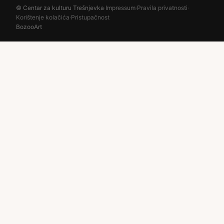
© Centar za kulturu Trešnjevka
·
Impressum
·
Pravila privatnosti
·
Korištenje kolačića
·
Pristupačnost
BozooArt