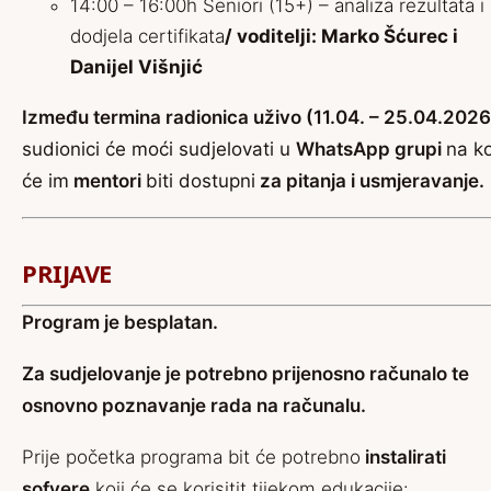
14:00 – 16:00h Seniori (15+) – analiza rezultata i
dodjela certifikata
/ voditelji: Marko Šćurec i
Danijel Višnjić
Između termina radionica uživo
(11.04. – 25.04.2026
sudionici će moći sudjelovati u
WhatsApp grupi
na ko
će im
mentori
biti dostupni
za pitanja i usmjeravanje.
PRIJAVE
Program je besplatan.
Za sudjelovanje je potrebno prijenosno računalo te
osnovno poznavanje rada na računalu.
Prije početka programa bit će potrebno
instalirati
sofvere
koji će se korisitit tijekom edukacije: