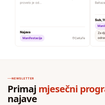
provelo je od…
Baltaza
Sub, 1
Manif
Najava
Za dj
odra
Manifestacija
CeKaTe
NEWSLETTER
Primaj
mjesečni prog
najave