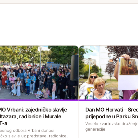
O Vrbani: zajedničko slavlje
Dan MO Horvati – Sred
ltazara, radionice i Murale
prijepodne u Parku Sr
T-a
Veselo kvartovsko druženje
generacije.
esnog odbora Vrbani donosi
čko slavlje uz predstave, radionice,