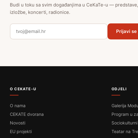
Budi u toku sa svim događanjima u CeKaTe-u — predstave
izložbe, koncerti, radionice.
Prijavi se
O CEKATE-U
ODJELI
O nama
Galerija Modu
CEKATE dvorana
Program u za
Novosti
Sociokulturni
EU projekti
Teatar na Tre