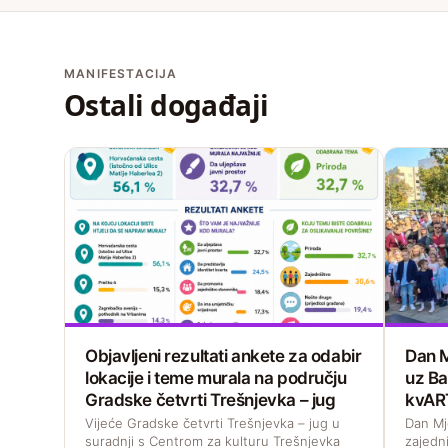
MANIFESTACIJA
Ostali događaji
Objavljeni rezultati ankete za odabir
Dan M
lokacije i teme murala na području
uz Ba
Gradske četvrti Trešnjevka – jug
kvAR
Vijeće Gradske četvrti Trešnjevka – jug u
Dan Mj
suradnji s Centrom za kulturu Trešnjevka
zajedni