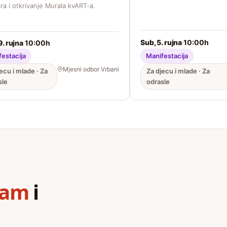
ra i otkrivanje Murala kvART-a.
Sub, 5. rujna
10:00h
·
9. rujna
10:00h
·
estacija
Manifestacija
Mjesni odbor Vrbani
ecu i mlade · Za
Za djecu i mlade · Za
sle
odrasle
ram
i