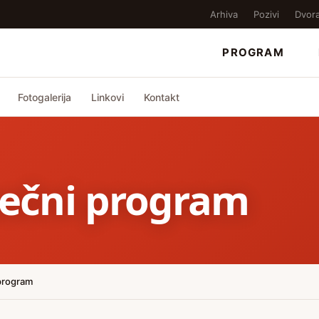
Arhiva
Pozivi
Dvor
PROGRAM
Fotogalerija
Linkovi
Kontakt
sečni program
 program