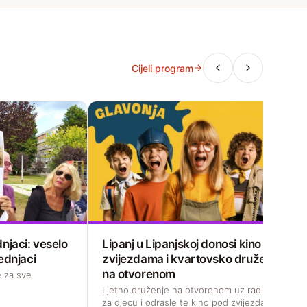
Cijeli program
njaci: veselo
Lipanj u Lipanjskoj donosi kino pod
ednjaci
zvijezdama i kvartovsko druženje
na otvorenom
 za sve
Ljetno druženje na otvorenom uz radionicu
za djecu i odrasle te kino pod zvijezdama s