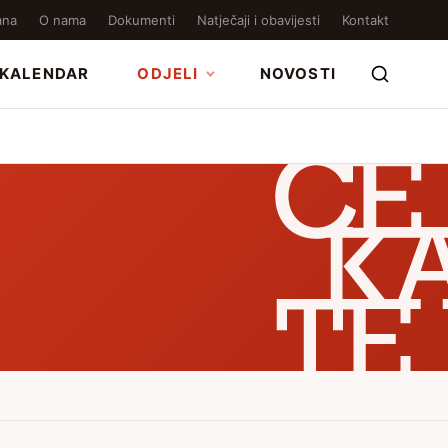
ana
O nama
Dokumenti
Natječaji i obavijesti
Kontakt
KALENDAR
ODJELI
NOVOSTI