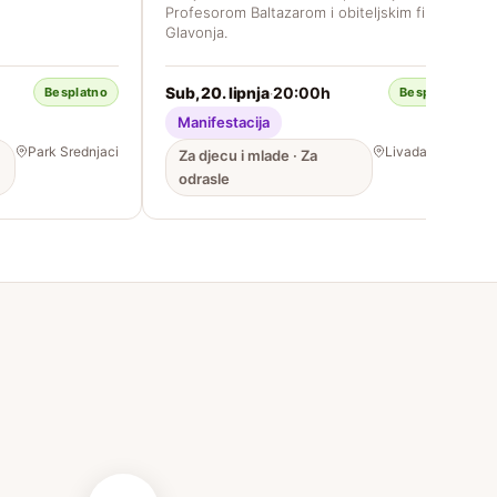
Profesorom Baltazarom i obiteljskim filmom
Glavonja.
Sub, 20. lipnja
20:00h
·
Besplatno
Besplatno
Manifestacija
Park Srednjaci
Livada, Vrbani
Za djecu i mlade · Za
odrasle