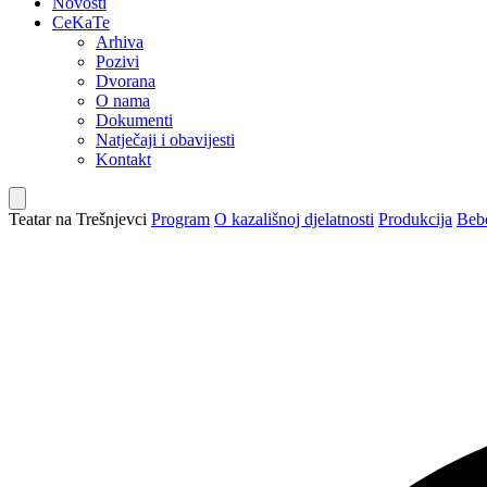
Novosti
CeKaTe
Arhiva
Pozivi
Dvorana
O nama
Dokumenti
Natječaji i obavijesti
Kontakt
Teatar na Trešnjevci
Program
O kazališnoj djelatnosti
Produkcija
Bebo