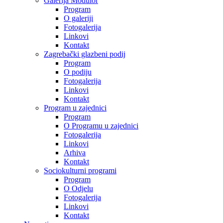
Galerija Modulor
Program
O galeriji
Fotogalerija
Linkovi
Kontakt
Zagrebački glazbeni podij
Program
O podiju
Fotogalerija
Linkovi
Kontakt
Program u zajednici
Program
O Programu u zajednici
Fotogalerija
Linkovi
Arhiva
Kontakt
Sociokulturni programi
Program
O Odjelu
Fotogalerija
Linkovi
Kontakt