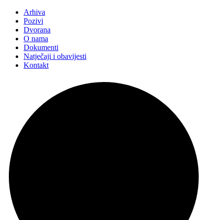
Arhiva
Pozivi
Dvorana
O nama
Dokumenti
Natječaji i obavijesti
Kontakt