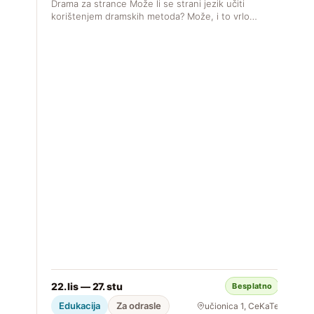
Drama za strance Može li se strani jezik učiti
korištenjem dramskih metoda? Može, i to vrlo…
R
J
s

22. lis — 27. stu
Besplatno
S
Edukacija
Za odrasle
učionica 1, CeKaTe