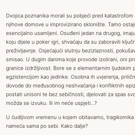
Dvojica
poznanika morali
su
pobjeći pred katastrofom 
njihove
domove
u improvizirano sklonište
. Tamo o
sta
esencijalno usamljeni. O
suđeni jedan
na drugo
g
,
imaju
koju dijele u
poker igri, shvaćaju da su zaboravili klju
preživljavnje
. O
sjećajući
slutnju bezizl
az
nosti, pokušav
smisao. U
dugim danima
koje provode izolirani
, oni
pr
granice izdržljivost. B
ore se s ele
mentarnim ljudskim 
egzistencijom kao jedinke
. Osobna ih
uvjerenja, prilič
dovode do
međusobnog
neshvaćanja
i
konfliktnih epi
postati unisoni te
bez sebičnosti
,
djelovati za
spas
svo
možda se izvuku. Ili im neće uspjeti…?
U ćudljivom vremenu u kojem obitavamo, tragikomika 
nameća sama po sebi. Kako dalje?