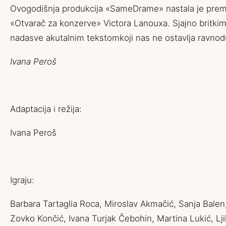
Ovogodišnja p
rodukcija «SameDrame» nastala je pre
«Otvarač
za konzerve» Victora Lanouxa
. S
jajn
o britkim
nadasve akutalnim
tek
stom
koji nas ne osta
vlja ravno
Ivana Peroš
Adaptacija i r
ežija:
Ivana Peroš
Igraju:
Barbara Tartaglia Roca, Miroslav Akmačić, Sanja Balen
Zovko Končić, Ivana Turjak Čebohin, Martina Lukić, Lji