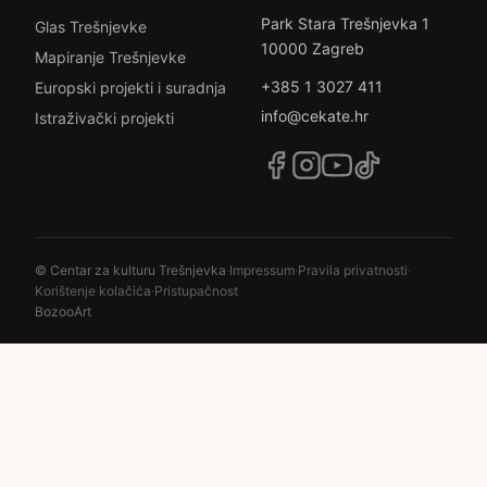
Park Stara Trešnjevka 1
Glas Trešnjevke
10000 Zagreb
Mapiranje Trešnjevke
+385 1 3027 411
Europski projekti i suradnja
info@cekate.hr
Istraživački projekti
© Centar za kulturu Trešnjevka
·
Impressum
·
Pravila privatnosti
·
Korištenje kolačića
·
Pristupačnost
BozooArt