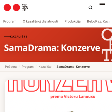
Program
O kazališnoj djelatnosti
Produkcija
BeboKaz: Kazali
KAZALIŠTE
SamaDrama: Konzerve
Početna
/
Program
/
Kazalište
/
SamaDrama: Konzerve