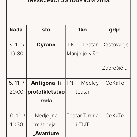
TREŠNJEVCI U STUDENOM 2013.
kada
što
tko
gdje
3. 11. /
Cyrano
TNT i Teatar
Gostovanje
19:30
Manje je više
u
Zaprešić u
5. 11. /
Antigona ili
TNT i Medley
CeKaTe
20:00
pro(c)kletstvo
teatar
roda
10. 11. /
Nedjeljna
Teatar Tirena
CeKaTe
11:30
matineja:
i TNT
„Avanture