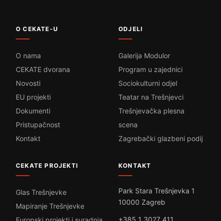
O CEKATE-U
ODJELI
O nama
Galerija Modulor
CEKATE dvorana
Program u zajednici
Novosti
Sociokulturni odjel
EU projekti
Teatar na Trešnjevci
Dokumenti
Trešnjevačka plesna
Pristupačnost
scena
Kontakt
Zagrebački glazbeni podij
CEKATE PROJEKTI
KONTAKT
Park Stara Trešnjevka 1
Glas Trešnjevke
10000 Zagreb
Mapiranje Trešnjevke
+385 1 3027 411
Europski projekti i suradnja