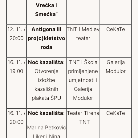
Vrećka i
Smećka“
12. 11. /
Antigona ili
TNT i Medley
CeKaTe
20:00
pro(c)kletstvo
teatar
roda
16. 11. /
Noć kazališta
:
TNT i Škola
Galerija
19:00
Otvorenje
primijenjene
Modulor
izložbe
umjetnosti i
kazališnih
Galerija
plakata ŠPU
Modulor
16. 11. /
Noć kazališta
:
Teatar Tirena
CeKaTe
20:00
i TNT
Marina Petković
Liker i Nina