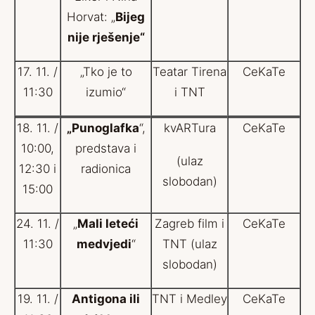
Horvat: „
Bijeg
nije rješenje“
17. 11. /
„Tko je to
Teatar Tirena
CeKaTe
11:30
izumio“
i TNT
18. 11. /
„Punoglafka
“,
kvARTura
CeKaTe
10:00,
predstava i
(ulaz
12:30 i
radionica
slobodan)
15:00
24. 11. /
„
Mali leteći
Zagreb film i
CeKaTe
11:30
medvjedi
“
TNT (ulaz
slobodan)
19. 11. /
Antigona ili
TNT i Medley
CeKaTe