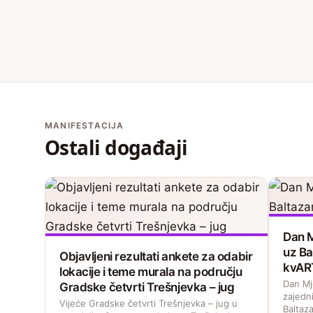
MANIFESTACIJA
Ostali događaji
Dan M
uz Ba
Objavljeni rezultati ankete za odabir
kvAR
lokacije i teme murala na području
Dan Mj
Gradske četvrti Trešnjevka – jug
zajedni
Vijeće Gradske četvrti Trešnjevka – jug u
Baltaza