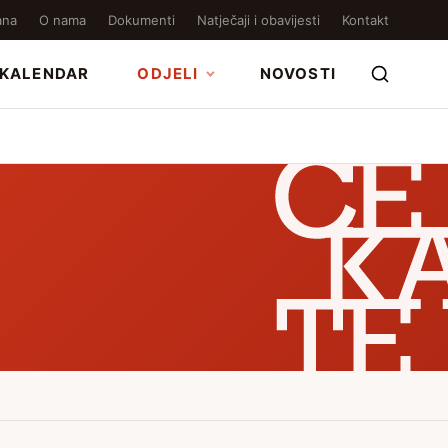
ana
O nama
Dokumenti
Natječaji i obavijesti
Kontakt
KALENDAR
ODJELI
NOVOSTI