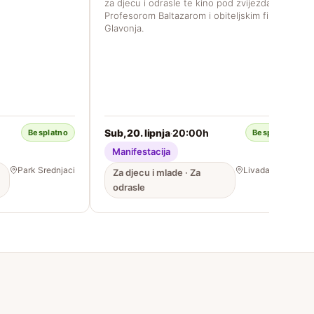
za djecu i odrasle te kino pod zvijezdama s
Profesorom Baltazarom i obiteljskim filmom
Glavonja.
Sub, 20. lipnja
20:00h
·
Besplatno
Besplatno
Manifestacija
Park Srednjaci
Livada, Vrbani
Za djecu i mlade · Za
odrasle