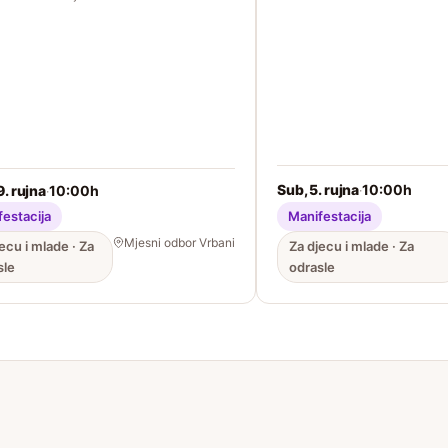
Sub, 5. rujna
10:00h
·
9. rujna
10:00h
·
estacija
Manifestacija
Mjesni odbor Vrbani
ecu i mlade · Za
Za djecu i mlade · Za
sle
odrasle