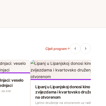
Cijeli program
njaci: veselo
ednjaci
Lipanj u Lipanjskoj donosi kino pod
 za sve
zvijezdama i kvartovsko druženje
na otvorenom
Ljetno druženje na otvorenom uz radionicu