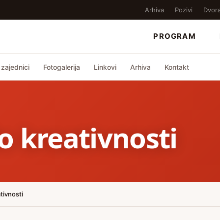
Arhiva
Pozivi
Dvor
PROGRAM
zajednici
Fotogalerija
Linkovi
Arhiva
Kontakt
o kreativnosti
tivnosti