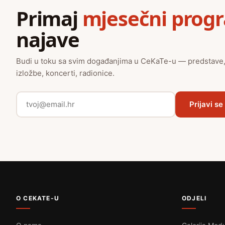
Primaj
mjesečni prog
najave
Budi u toku sa svim događanjima u CeKaTe-u — predstave
izložbe, koncerti, radionice.
Prijavi se
O CEKATE-U
ODJELI