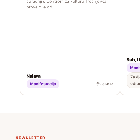
suradnji s Centrom za kulturu Trešnjevka
provelo je od…
Sub, 1
Manif
Najava
Za dj
odra
Manifestacija
CeKaTe
NEWSLETTER