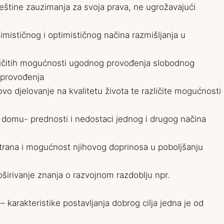
ještine zauzimanja za svoja prava, ne ugrožavajući
mističnog i optimističnog načina razmišljanja u
ličitih mogućnosti ugodnog provođenja slobodnog
 provođenja
govo djelovanje na kvalitetu života te različite mogućnosti
m domu- prednosti i nedostaci jednog i drugog načina
 strana i mogućnost njihovog doprinosa u poboljšanju
irivanje znanja o razvojnom razdoblju npr.
u – karakteristike postavljanja dobrog cilja jedna je od