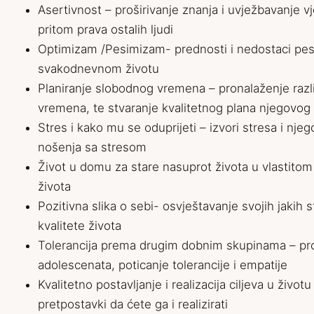
Asertivnost – proširivanje znanja i uvježbavanje v
pritom prava ostalih ljudi
Optimizam /Pesimizam- prednosti i nedostaci pesi
svakodnevnom životu
Planiranje slobodnog vremena – pronalaženje raz
vremena, te stvaranje kvalitetnog plana njegovog
Stres i kako mu se oduprijeti – izvori stresa i nje
nošenja sa stresom
Život u domu za stare nasuprot života u vlastito
života
Pozitivna slika o sebi- osvještavanje svojih jakih
kvalitete života
Tolerancija prema drugim dobnim skupinama – proš
adolescenata, poticanje tolerancije i empatije
Kvalitetno postavljanje i realizacija ciljeva u život
pretpostavki da ćete ga i realizirati