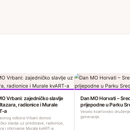
O Vrbani: zajedničko slavlje
Dan MO Horvati – Sred
ltazara, radionice i Murale
prijepodne u Parku Sr
T-a
Veselo kvartovsko druženje
generacije.
esnog odbora Vrbani donosi
čko slavlje uz predstave, radionice,
ra i otkrivanje Murala kvART-a.