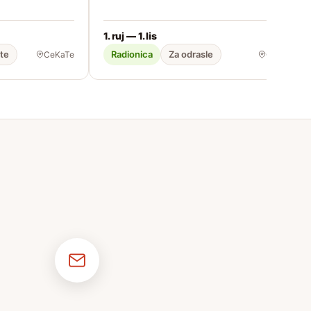
1. ruj — 1. lis
ste
Radionica
Za odrasle
CeKaTe
CeKaTe