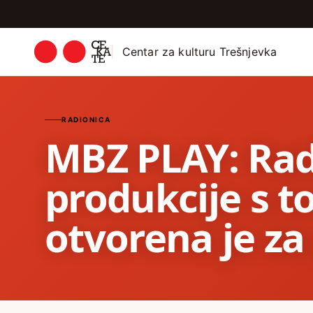
Centar za kulturu Trešnjevka
RADIONICA
MBZ PLAY: Rad
produkcije s 
otvorena je za 