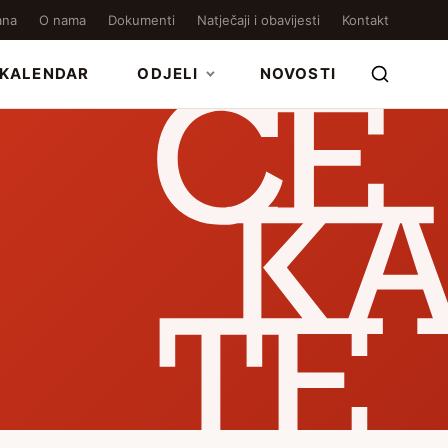
ana
O nama
Dokumenti
Natječaji i obavijesti
Kontakt
KALENDAR
ODJELI
NOVOSTI