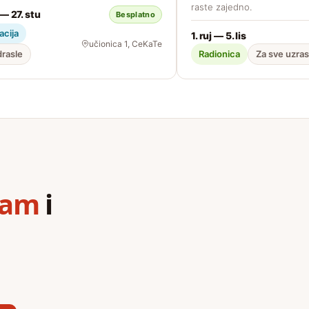
raste zajedno.
 — 27. stu
Besplatno
acija
1. ruj — 5. lis
učionica 1, CeKaTe
drasle
Radionica
Za sve uzra
ram
i
,