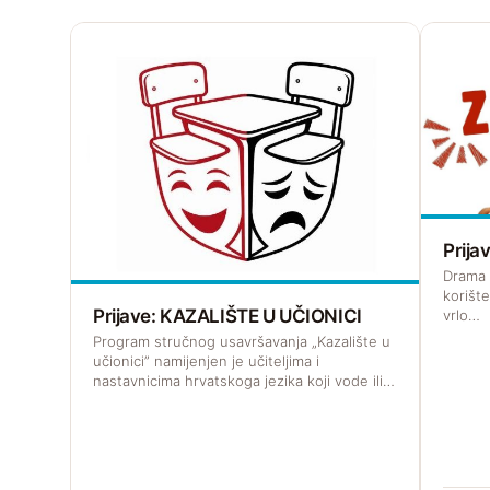
Prij
Drama z
korišt
Prijave: KAZALIŠTE U UČIONICI
vrlo…
Program stručnog usavršavanja „Kazalište u
učionici” namijenjen je učiteljima i
nastavnicima hrvatskoga jezika koji vode ili…