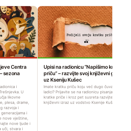
čajeve Centra
Upisi na radionicu “Napišimo kratku
 – sezona
priču” – razvijte svoj književni glas
uz Kseniju Kušec
adionica i
Imate kratku priču koju već dugo čuvate u
Trešnjevka. U
ladici? Prijavite se na radionicu pisanja
učja likovne
kratke priče i kroz pet susreta razvijte svoj
e, plesa, drame,
književni izraz uz vodstvo Ksenije Kušec.
g razvoja i
m generacijama i
te nove vještine,
najte nove ljude i
 uči, stvara i