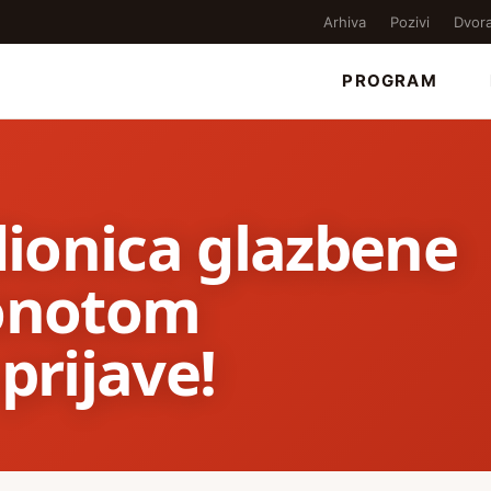
Arhiva
Pozivi
Dvor
PROGRAM
ionica glazbene
tonotom
prijave!