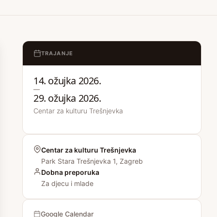
TRAJANJE
14. ožujka 2026.
—
29. ožujka 2026.
Centar za kulturu Trešnjevka
Centar za kulturu Trešnjevka
Park Stara Trešnjevka 1, Zagreb
Dobna preporuka
Za djecu i mlade
Google Calendar