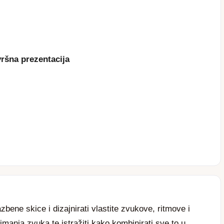
vršna prezentacija
bene skice i dizajnirati vlastite zvukove, ritmove i
manja zvuka te istražiti kako kombinirati sve to u