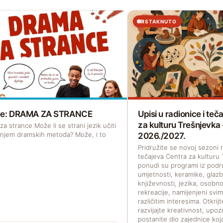
ISTAKNUTO
ave: DRAMA ZA STRANCE
Upisi u radionice i te
za kulturu Trešnjevka
a strance Može li se strani jezik učiti
enjem dramskih metoda? Može, i to
2026./2027.
Pridružite se novoj sezoni r
tečajeva Centra za kulturu 
ponudi su programi iz podr
umjetnosti, keramike, glazb
književnosti, jezika, osobno
rekreacije, namijenjeni svi
različitim interesima. Otkrij
razvijajte kreativnost, upoz
postanite dio zajednice koja