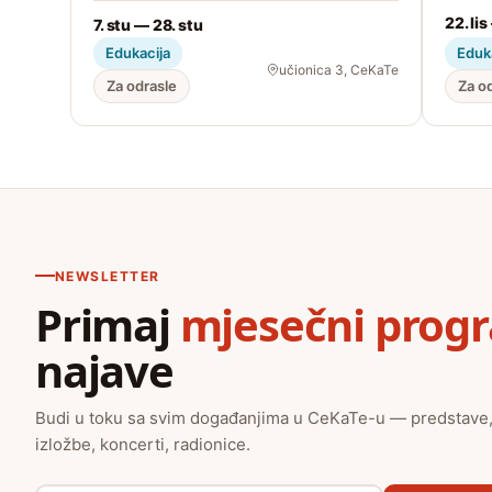
22. lis
7. stu — 28. stu
Edukacija
Eduk
učionica 3, CeKaTe
Za odrasle
Za o
NEWSLETTER
Primaj
mjesečni prog
najave
Budi u toku sa svim događanjima u CeKaTe-u — predstave
izložbe, koncerti, radionice.