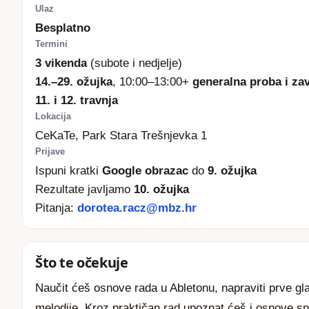
Ulaz
Besplatno
Termini
3 vikenda
(subote i nedjelje)
14.–29. ožujka
, 10:00–13:00+
generalna proba i za
11. i 12. travnja
Lokacija
CeKaTe, Park Stara Trešnjevka 1
Prijave
Ispuni kratki
Google obrazac
do
9. ožujka
Rezultate javljamo
10. ožujka
Pitanja:
dorotea.racz@mbz.hr
Što te očekuje
Naučit ćeš osnove rada u Abletonu, napraviti prve glaz
melodije. Kroz praktičan rad upoznat ćeš i osnove sni