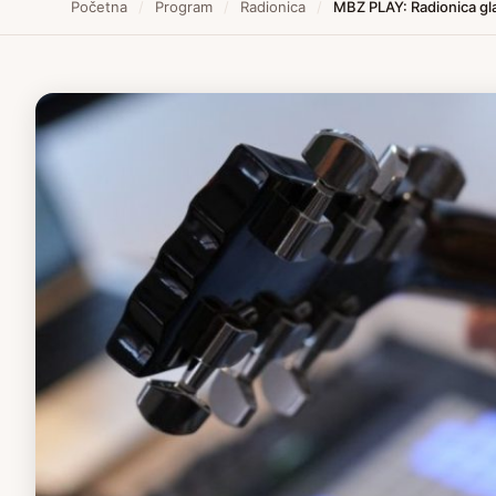
Početna
/
Program
/
Radionica
/
MBZ PLAY: Radionica gla