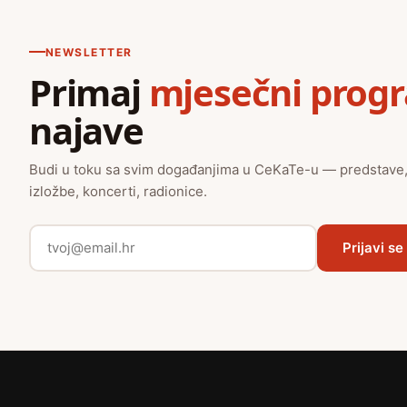
NEWSLETTER
Primaj
mjesečni prog
najave
Budi u toku sa svim događanjima u CeKaTe-u — predstave
izložbe, koncerti, radionice.
Prijavi se