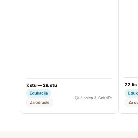
22. lis
7. stu — 28. stu
Edukacija
Eduk
učionica 3, CeKaTe
Za odrasle
Za o