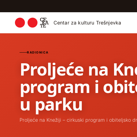
Centar za kulturu Trešnjevka
RADIONICA
Proljeće na Kne
program i obit
u parku
Proljeće na Knežiji – cirkuski program i obiteljsko 