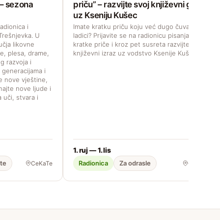
 – sezona
priču” – razvijte svoj književni glas
uz Kseniju Kušec
adionica i
Imate kratku priču koju već dugo čuvate u
Trešnjevka. U
ladici? Prijavite se na radionicu pisanja
učja likovne
kratke priče i kroz pet susreta razvijte svoj
e, plesa, drame,
književni izraz uz vodstvo Ksenije Kušec.
g razvoja i
m generacijama i
te nove vještine,
najte nove ljude i
 uči, stvara i
1. ruj — 1. lis
ste
Radionica
Za odrasle
CeKaTe
CeKaTe