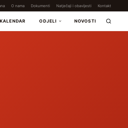
ana
O nama
Dokumenti
Natječaji i obavijesti
Kontakt
KALENDAR
ODJELI
NOVOSTI