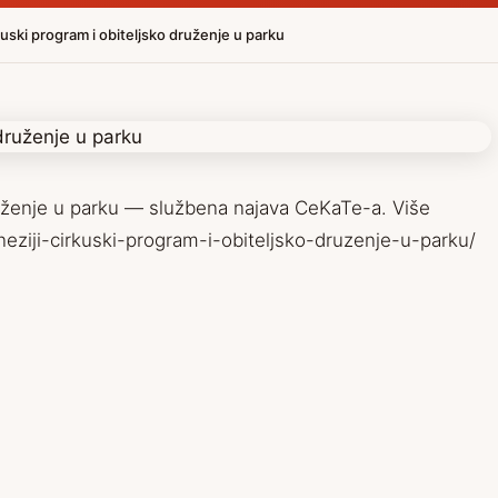
rkuski program i obiteljsko druženje u parku
druženje u parku — službena najava CeKaTe-a. Više
neziji-cirkuski-program-i-obiteljsko-druzenje-u-parku/