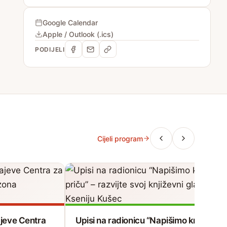
Google Calendar
Apple / Outlook (.ics)
PODIJELI
Cijeli program
čajeve Centra
Upisi na radionicu “Napišimo kratku