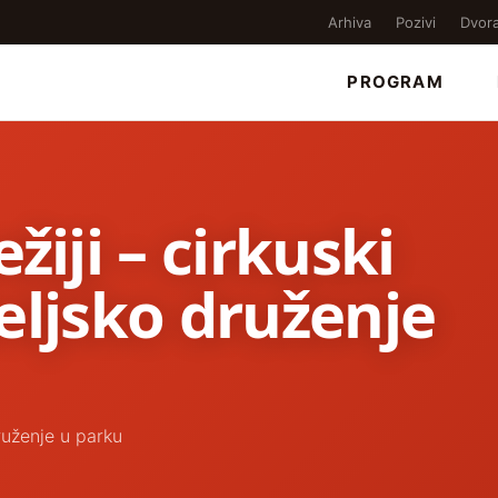
Arhiva
Pozivi
Dvor
PROGRAM
žiji – cirkuski
eljsko druženje
druženje u parku