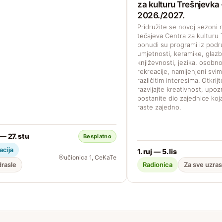
za kulturu Trešnjevka
2026./2027.
Pridružite se novoj sezoni r
tečajeva Centra za kulturu 
ponudi su programi iz podr
umjetnosti, keramike, glazb
književnosti, jezika, osobno
rekreacije, namijenjeni svi
različitim interesima. Otkrij
razvijajte kreativnost, upoz
postanite dio zajednice koja
raste zajedno.
 — 27. stu
Besplatno
acija
1. ruj — 5. lis
učionica 1, CeKaTe
drasle
Radionica
Za sve uzra