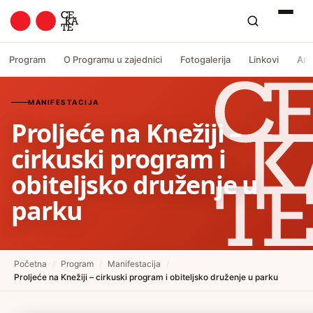
Program
O Programu u zajednici
Fotogalerija
Linkovi
Arh
MANIFESTACIJA
Proljeće na Knežiji –
cirkuski program i
obiteljsko druženje u
parku
Početna
/
Program
/
Manifestacija
/
Proljeće na Knežiji – cirkuski program i obiteljsko druženje u parku