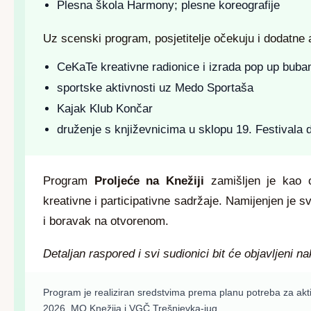
Plesna škola Harmony; plesne koreografije
Uz scenski program, posjetitelje očekuju i dodatne a
CeKaTe kreativne radionice i izrada pop up bu
sportske aktivnosti uz Medo Sportaša
Kajak Klub Končar
druženje s književnicima u sklopu 19. Festivala dje
Program
Proljeće na Knežiji
zamišljen je kao o
kreativne i participativne sadržaje. Namijenjen je 
i boravak na otvorenom.
Detaljan raspored i svi sudionici bit će objavljeni n
Program je realiziran sredstvima prema planu potreba za a
2026
MO Knežija i VGČ Trešnjevka-jug.