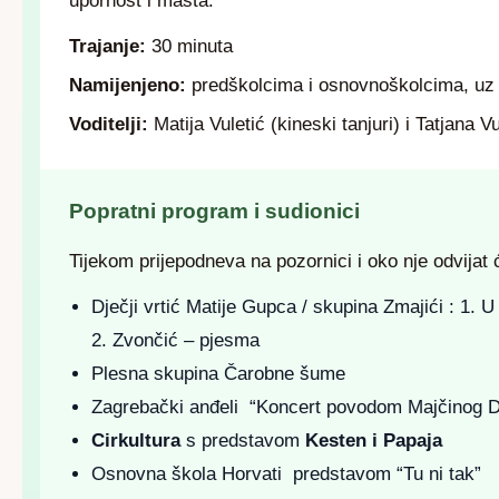
upornost i mašta.
Trajanje:
30 minuta
Namijenjeno:
predškolcima i osnovnoškolcima, uz d
Voditelji:
Matija Vuletić (kineski tanjuri) i Tatjana V
Popratni program i sudionici
Tijekom prijepodneva na pozornici i oko nje odvijat
Dječji vrtić Matije Gupca / skupina Zmajići : 1. U
2. Zvončić – pjesma
Plesna skupina Čarobne šume
Zagrebački anđeli “Koncert povodom Majčinog 
Cirkultura
s predstavom
Kesten i Papaja
Osnovna škola Horvati predstavom “Tu ni tak”