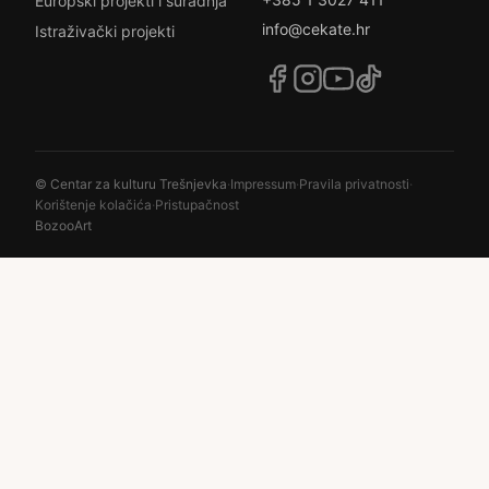
Europski projekti i suradnja
info@cekate.hr
Istraživački projekti
© Centar za kulturu Trešnjevka
·
Impressum
·
Pravila privatnosti
·
Korištenje kolačića
·
Pristupačnost
BozooArt