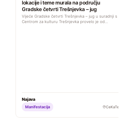
lokacije i teme murala na području
Gradske četvrti Trešnjevka – jug
Vijeće Gradske četvrti Trešnjevka – jug u suradnji s
Centrom za kulturu Trešnjevka provelo je od…
D
s
M
S
Najava
Manifestacija
CeKaTe