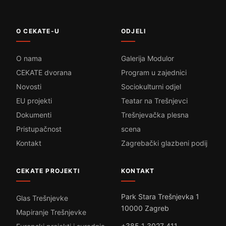
O CEKATE-U
ODJELI
O nama
Galerija Modulor
CEKATE dvorana
Program u zajednici
Novosti
Sociokulturni odjel
EU projekti
Teatar na Trešnjevci
Dokumenti
Trešnjevačka plesna
Pristupačnost
scena
Kontakt
Zagrebački glazbeni podij
CEKATE PROJEKTI
KONTAKT
Park Stara Trešnjevka 1
Glas Trešnjevke
10000 Zagreb
Mapiranje Trešnjevke
+385 1 3027 411